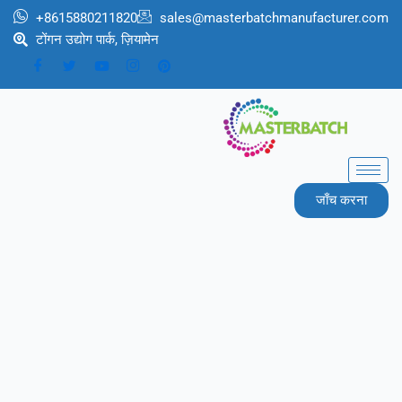
跳
+8615880211820
sales@masterbatchmanufacturer.com
至
टोंगन उद्योग पार्क, ज़ियामेन
内
容
जाँच करना