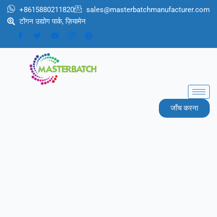
跳
+8615880211820
sales@masterbatchmanufacturer.com
至
टोंगन उद्योग पार्क, ज़ियामेन
内
容
जाँच करना