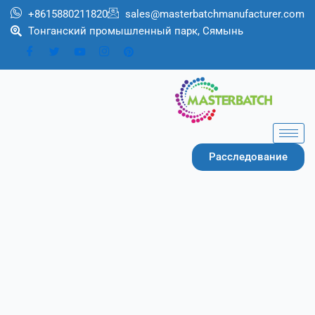
Перейти
+8615880211820
sales@masterbatchmanufacturer.com
к
Тонганский промышленный парк, Сямынь
содержимому
Расследование