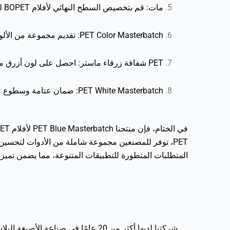
مات: قم بتخصيص السطح النهائي لأفلام BOPET لتلبية التفضيلات البصرية واللمسية المحددة.
PET Color Masterbatch: تقديم مجموعة من الألوان النابضة بالحياة لأفلام BOPET، وتوسيع إمكانيات التصميم لمجموعة واسعة من التطبيقات.
PET شفافة زرقاء ماستر: احصل على لون أزرق مذهل وشفاف في أفلام BOPET، مما يوفر جاذبية بصرية فريدة للاستخدامات المتخصصة.
PET White Masterbatch: ضمان عتامة وسطوع ممتازين من خلال ماستر PET الأبيض الخاص بنا، والذي يلبي التطبيقات التي تتطلب مظهرًا نقيًا ونظيفًا.
PET، توفر للمصنعين مجموعة شاملة من الأدوات لتحسين ال
المتطلبات المتطورة للتطبيقات المتنوعة، مما يضمن تميز أفلام BOPET من حيث الجودة وال
شركتنا لديها أكثر من 20 عامًا في 