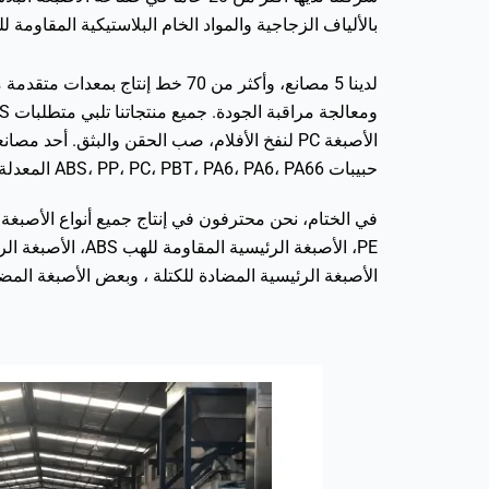
بالألياف الزجاجية والمواد الخام البلاستيكية المقاوم
حبيبات ABS، PP، PC، PBT، PA6، PA6، PA66 المعدلة مع وظائف ممتازة لمقاومة الاحتراق (UL94 V-0 Grade)، الألياف المقواة، مقاومة التسخين، الليونة القوية، إلخ.
في الختام، نحن محترفون في إنتاج جميع أنواع الأصبغة ا
PE، الأصبغة الرئ
الأصبغة الرئيسية المضادة للكتلة ، وبعض الأصبغة المض