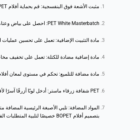
مثبت الأشعة فوق البنفسجية: قم بحماية أفلام BOPET الخاصة بك من التأثيرات الضارة للأشعة فوق البنفسجية، مما يعزز طول عمرها ويحافظ على وضوحها البصري.
PET White Masterbatch: احصل على بياض وعتامة لا مثيل لهما باستخدام الأصبغة الرئيسية لدينا، مما يوفر قاعدة مثالية لأفلام BOPET النابضة بالحياة والجذابة بصريًا.
مادة التثبيت الإضافية: تعمل على تحسين عمليات الطب
مادة إضافية مضادة للكتلة: تعمل على تخفيف مخاطر الحجب وتسهيل الفك السل
مادة مضافة للتلميع: تحكم في مستوى لمعان أفلام BOPET باستخدام مادة التلميع المضافة لدينا، مما يوفر لمسة نهائية غير لامعة لتفضيلات جمالية متن
PET شفافة زرقاء ماستر: أدخل لونًا أزرقًا آسرًا لأفلام BOPET الخاصة بك، مما يعزز جاذبيتها البصرية مع الحفاظ على الشفافية.
بتصميم أفلام BOPET خصيصًا لتلبية المتطلبات الفريدة.