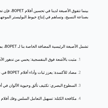
بصناعة النسيج، وتساهم في إنتاج خيوط البوليستر الموجهة جزئيًا (POY)، وألياف البوليستر التيلة (PSF)، وخيوط البوليستر المسحوبة بالكا
تشمل الأصبغة الرئيسية المضافة الخاصة بنا لـ BOPET، بما في ذلك الأصبغة الرئيسية الملونة PET، والأصبغة الرئيسية الزرقاء الشفافة PET، والأصبغة الرئيسية البيضاء PET:
مثبت بالأشعة فوق البنفسجية: يحمي من تدهور الأش
مضاد للأكسدة: يعزز ثبات وأداء أفلام BOPET في ظل الظروف البيئية المختلفة.
السطوع البصري: تكثيف تألق وحيوية الألوان في أفلام ET
مكافحة الكتلة: تسهيل التعامل السلس وفك أفلام BOPET أثناء المعالجة.