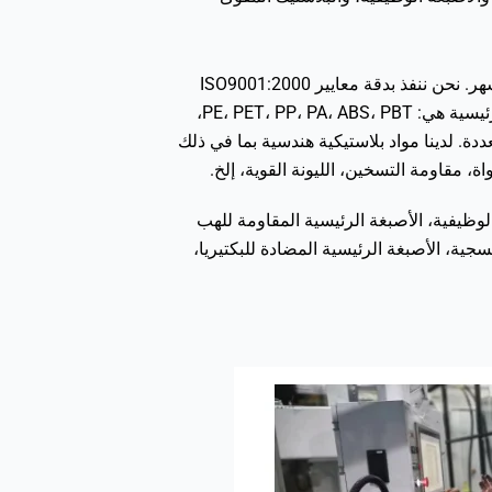
لدينا 5 مصانع، وأكثر من 70 خط إنتاج بمعدات متقدمة مستوردة للولايات المتحدة الأمريكية، وتبلغ قدرتنا أكثر من 5000 طن/شهر. نحن ننفذ بدقة معايير ISO9001:2000
ومعالجة مراقبة الجودة. جميع منتجاتنا تلبي متطلبات SGS، RoHS، وEN71. نحن نركز على الأصبغة عالية الجودة، ومنتجاتنا الرئيسية هي: PE، PET، PP، PA، ABS، PBT،
الأفلام، صب الحقن والبثق. أحد مصانعنا مُصنّع خصيصًا لأصبغة PET وPP لخيوط خيوط PET وخيوط PP المتعددة. لدينا مواد بلاستيكية هندسية بما في ذلك
لوظيفية، الأصبغة الرئيسية المقاومة للهب
عة فوق البنفسجية، الأصبغة الرئيسية المضادة للبكتيريا،