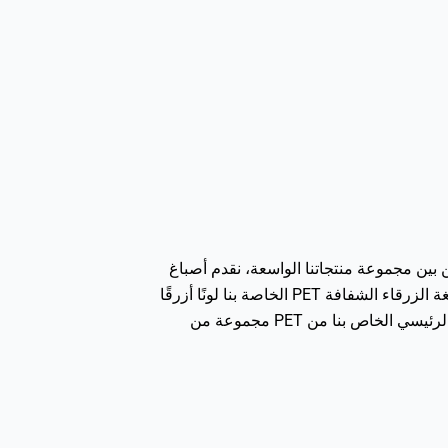
امنا بالابتكار والتميز في صناعة الأصبغة البلاستيكية إلى تطوير حلول مخصصة مصممة خصيصًا لتطبيقات BOPET. من بين مجموعة منتجاتنا الواسعة، نقدم أصباغ
PET بيضاء مع تحميل TiO2 يصل إلى 65%، مما يضمن العتامة والسطوع الأمثل في أفلام BOPET. بالإضافة إلى ذلك، تضفي الصبغة الزرقاء الشفافة PET الخاصة بنا لونًا أزرقًا
ملفتًا للنظر لتعزيز جاذبية الفيلم مع الحفاظ على الشفافية. بالنسبة لأولئك الذين يبحثون عن طيف ألوان أوسع، يوفر خط الألوان الرئيسي الخاص بنا من PET مجموعة من