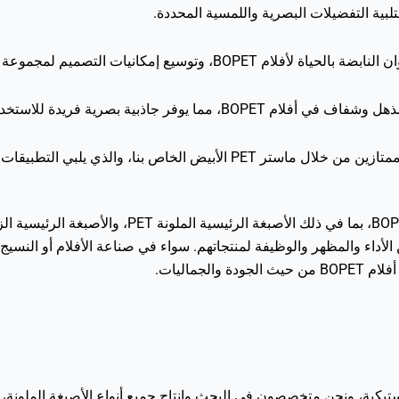
أداء والمظهر والوظيفة لمنتجاتهم. سواء في صناعة الأفلام أو النسيج، ي
جماليات.
صناعة الأصبغة البلاستيكية، ونحن متخصصون في البحث وإنتاج جميع أنواع الأصبغة الم