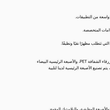
في الختام، فإن منتجنا PET Blue Masterbatch لأفلام BOPET، بما في ذلك الأصبغة الرئيسية الملونة PET، والأصبغة الرئيسية الزرقاء الشفافة PET، والأصبغة الرئيسية البيضاء
تم تصنيع الأصبغة الرئيسية لدينا لتلبية
لونة، والأصبغة الوظيفية، والبلاستيك المقوى