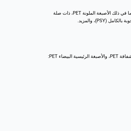
بينما تتفوق الأصبغة لدينا في تحسين أفلام BOPET، فإن تطبيقاتها تمتد إلى ما هو أبعد من صناعة الأفلام. تجد العديد من منتجاتنا، بما في ذلك الأصبغة الملونة PET، ذات صلة