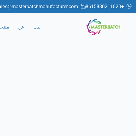
خطي
ales@masterbatchmanufacturer.com
+8615880211820
لى
لمحتوى
بيت
عن
منتج