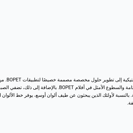
لقد أدى التز
ة.