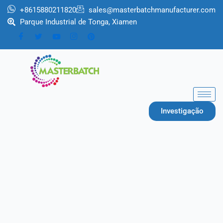
跳
+8615880211820
sales@masterbatchmanufacturer.com
至
Parque Industrial de Tonga, Xiamen
内
容
Investigação