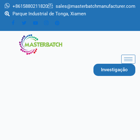
跳
+8615880211820
sales@masterbatchmanufacturer.com
至
Parque Industrial de Tonga, Xiamen
内
容
Investigação