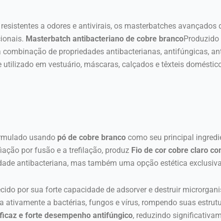
resistentes a odores e antivirais, os masterbatches avançados
cionais.
Masterbatch antibacteriano de cobre branco
Produzido 
 combinação de propriedades antibacterianas, antifúngicas, ant
te utilizado em vestuário, máscaras, calçados e têxteis domésti
formulado usando
pó de cobre branco
como seu principal ingredie
ação por fusão e a trefilação, produz
Fio de cor cobre claro c
dade antibacteriana, mas também uma opção estética exclusiva 
ecido por sua forte capacidade de adsorver e destruir microrgan
a ativamente a bactérias, fungos e vírus, rompendo suas estrut
eficaz e forte desempenho antifúngico
, reduzindo significativa