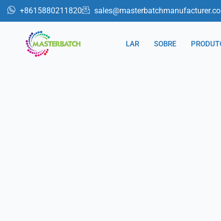
跳
+8615880211820
sales@masterbatchmanufacturer.c
至
内
LAR
SOBRE
PRODUT
容