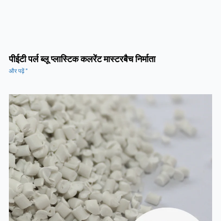
पीईटी पर्ल ब्लू प्लास्टिक कलरेंट मास्टरबैच निर्माता
और पढ़ें "