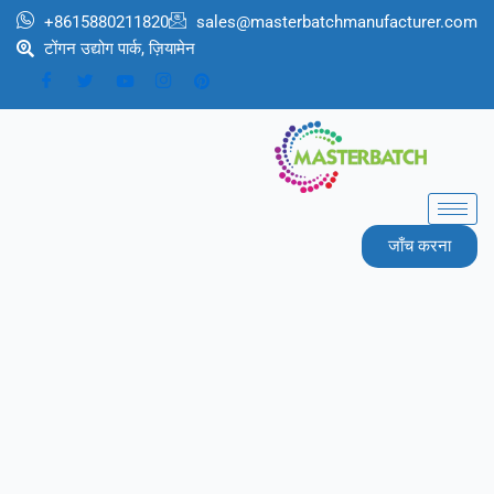
跳
+8615880211820
sales@masterbatchmanufacturer.com
至
टोंगन उद्योग पार्क, ज़ियामेन
内
容
जाँच करना