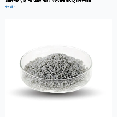
प्लास्टिक एडिटिव फंक्शनल मास्टरबैच पीपीए मास्टरबैच
और पढ़ें "