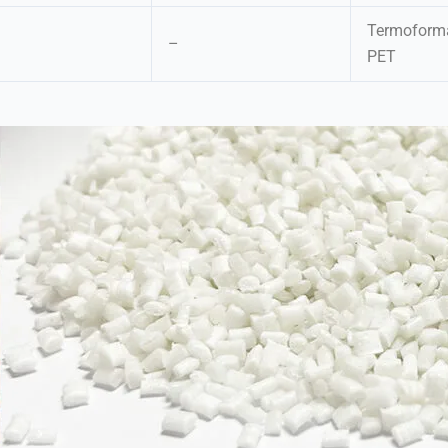
Termoforma
–
PET