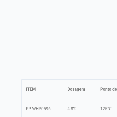
ITEM
Dosagem
Ponto de
PP-WHP0596
4-8%
125℃