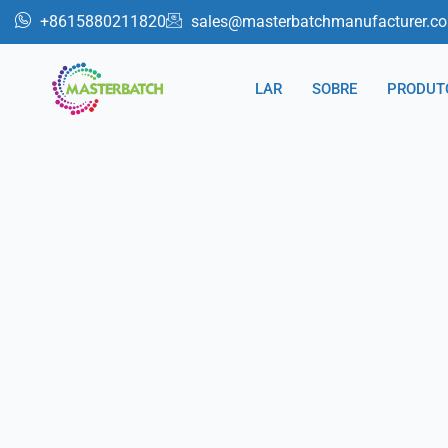
跳
+8615880211820
sales@masterbatchmanufacturer.c
至
内
LAR
SOBRE
PRODUT
容