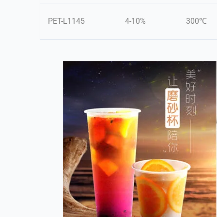
PET-L1145
4-10%
300℃