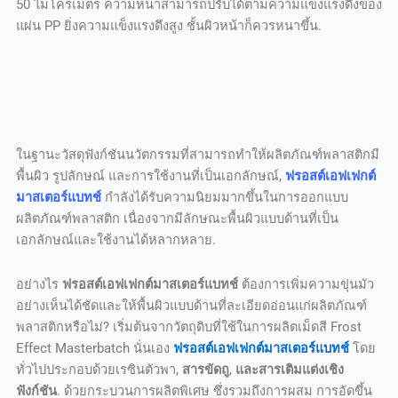
50 ไมโครเมตร ความหนาสามารถปรับได้ตามความแข็งแรงดึงของ
แผ่น PP ยิ่งความแข็งแรงดึงสูง ชั้นผิวหน้าก็ควรหนาขึ้น.
ในฐานะวัสดุฟังก์ชันนวัตกรรมที่สามารถทำให้ผลิตภัณฑ์พลาสติกมี
พื้นผิว รูปลักษณ์ และการใช้งานที่เป็นเอกลักษณ์,
ฟรอสต์เอฟเฟกต์
มาสเตอร์แบทช์
กำลังได้รับความนิยมมากขึ้นในการออกแบบ
ผลิตภัณฑ์พลาสติก เนื่องจากมีลักษณะพื้นผิวแบบด้านที่เป็น
เอกลักษณ์และใช้งานได้หลากหลาย.
อย่างไร
ฟรอสต์เอฟเฟกต์มาสเตอร์แบทช์
ต้องการเพิ่มความขุ่นมัว
อย่างเห็นได้ชัดและให้พื้นผิวแบบด้านที่ละเอียดอ่อนแก่ผลิตภัณฑ์
พลาสติกหรือไม่? เริ่มต้นจากวัตถุดิบที่ใช้ในการผลิตเม็ดสี Frost
Effect Masterbatch นั่นเอง
ฟรอสต์เอฟเฟกต์มาสเตอร์แบทช์
โดย
ทั่วไปประกอบด้วยเรซินตัวพา,
สารขัดถู
,
และสารเติมแต่งเชิง
ฟังก์ชัน
. ด้วยกระบวนการผลิตพิเศษ ซึ่งรวมถึงการผสม การอัดขึ้น