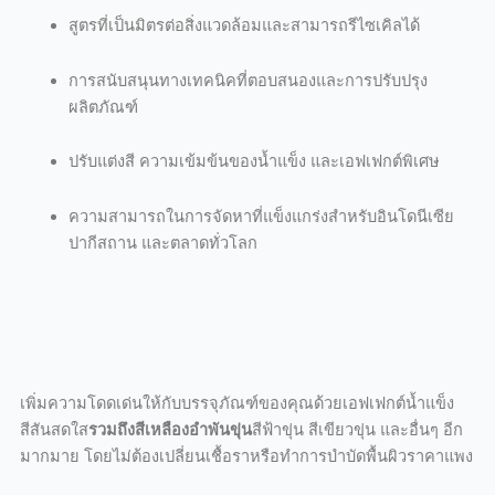
สูตรที่เป็นมิตรต่อสิ่งแวดล้อมและสามารถรีไซเคิลได้
การสนับสนุนทางเทคนิคที่ตอบสนองและการปรับปรุง
ผลิตภัณฑ์
ปรับแต่งสี ความเข้มข้นของน้ำแข็ง และเอฟเฟกต์พิเศษ
ความสามารถในการจัดหาที่แข็งแกร่งสำหรับอินโดนีเซีย
ปากีสถาน และตลาดทั่วโลก
เพิ่มความโดดเด่นให้กับบรรจุภัณฑ์ของคุณด้วยเอฟเฟกต์น้ำแข็ง
สีสันสดใส
รวมถึงสีเหลืองอำพันขุ่น
สีฟ้าขุ่น สีเขียวขุ่น และอื่นๆ อีก
มากมาย โดยไม่ต้องเปลี่ยนเชื้อราหรือทำการบำบัดพื้นผิวราคาแพง