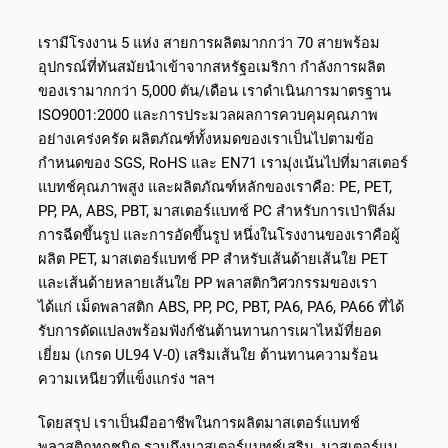
เรามีโรงงาน 5 แห่ง สายการผลิตมากกว่า 70 สายพร้อม
อุปกรณ์ที่ทันสมัยนำเข้าจากสหรัฐอเมริกา กำลังการผลิต
ของเรามากกว่า 5,000 ตัน/เดือน เราดำเนินการมาตรฐาน
ISO9001:2000 และการประมวลผลการควบคุมคุณภาพ
อย่างเคร่งครัด ผลิตภัณฑ์ทั้งหมดของเราเป็นไปตามข้อ
กำหนดของ SGS, RoHS และ EN71 เรามุ่งเน้นไปที่มาสเตอร์
แบทช์คุณภาพสูง และผลิตภัณฑ์หลักของเราคือ: PE, PET,
PP, PA, ABS, PBT, มาสเตอร์แบทช์ PC สำหรับการเป่าฟิล์ม
การฉีดขึ้นรูป และการอัดขึ้นรูป หนึ่งในโรงงานของเราคือผู้
ผลิต PET, มาสเตอร์แบทช์ PP สำหรับเส้นด้ายเส้นใย PET
และเส้นด้ายหลายเส้นใย PP พลาสติกวิศวกรรมของเรา
ได้แก่ เม็ดพลาสติก ABS, PP, PC, PBT, PA6, PA6, PA66 ที่ได้
รับการดัดแปลงพร้อมฟังก์ชันต้านทานการเผาไหม้ที่ยอด
เยี่ยม (เกรด UL94 V-0) เสริมเส้นใย ต้านทานความร้อน
ความเหนียวที่แข็งแกร่ง ฯลฯ
โดยสรุป เราเป็นมืออาชีพในการผลิตมาสเตอร์แบทช์
พลาสติกทุกชนิด รวมถึงมาสเตอร์แบทช์เสริม, มาสเตอร์แบ