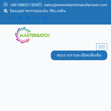
跳
+8615880211820
sales@masterbatchmanufacturer.com
至
นิคมอุตสาหกรรมตองอัน เซียะเหมิน
内
容
สอบถามรายละเอียดเพิ่มเติม