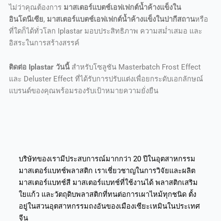
ไม่ว่าคุณต้องการ
มาสเตอร์แบตช์เอฟเฟกต์น้ำค้างแข็งใน
อินโดนีเซีย
,
มาสเตอร์แบตช์เอฟเฟกต์น้ำค้างแข็งในปากีสถาน
หรือ
ที่ใดก็ได้ทั่วโลก Iplastar มอบประสิทธิภาพ ความสม่ำเสมอ และ
อิสระในการสร้างสรรค์
ติดต่อ Iplastar วันนี้
สำหรับโซลูชัน Masterbatch Frost Effect
และ Deluster Effect ที่ได้รับการปรับแต่งเพื่อยกระดับเอกลักษณ์
แบรนด์ของคุณพร้อมรองรับเป้าหมายความยั่งยืน
บริษัทของเรามีประสบการณ์มากกว่า 20 ปีในอุตสาหกรรม
มาสเตอร์แบทช์พลาสติก เราเชี่ยวชาญในการวิจัยและผลิต
มาสเตอร์แบทช์สี มาสเตอร์แบทช์ที่ใช้งานได้ พลาสติกเสริม
ใยแก้ว และวัตถุดิบพลาสติกที่ทนต่อการเผาไหม้ทุกชนิด ตั้ง
อยู่ในสวนอุตสาหกรรมถงอันของเมืองเซียะเหมินในประเทศ
จีน