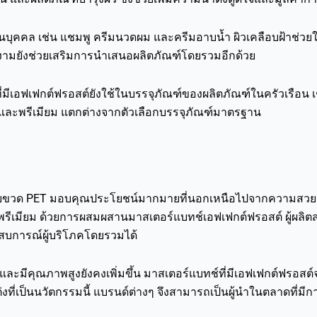
นบุคคล เช่น แชมพู ครีมนวดผม และครีมอาบน้ำ ผิวเคลือบฝ้าช่วยให
ามยังช่วยเสริมการนำเสนอผลิตภัณฑ์โดยรวมอีกด้วย
ี่มีเอฟเฟกต์ฟรอสต์ยังใช้ในบรรจุภัณฑ์ของผลิตภัณฑ์ในครัวเรือ
มัยและพรีเมียม แตกต่างจากตัวเลือกบรรจุภัณฑ์มาตรฐาน
ับขวด PET มอบคุณประโยชน์มากมายที่นอกเหนือไปจากความสวยงา
วระดับพรีเมียม ด้วยการผสมผสานมาสเตอร์แบทช์เอฟเฟกต์ฟรอสต์ ผู้
สบการณ์ผู้บริโภคโดยรวมได้
จนและมีคุณภาพสูงยังคงเพิ่มขึ้น มาสเตอร์แบทช์ที่มีเอฟเฟกต์ฟร
ที่เป็นนวัตกรรมนี้ แบรนด์ต่างๆ จึงสามารถเป็นผู้นำในตลาดที