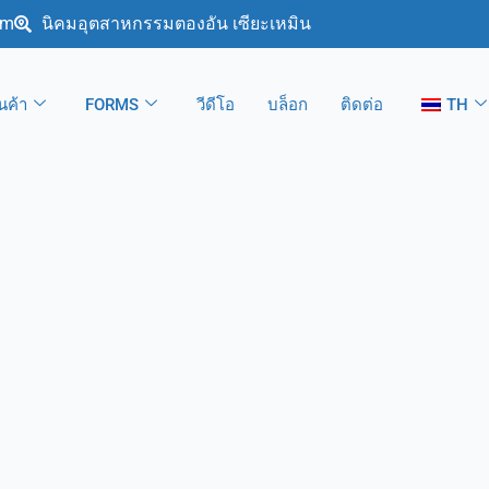
om
นิคมอุตสาหกรรมตองอัน เซียะเหมิน
ินค้า
FORMS
วีดีโอ
บล็อก
ติดต่อ
TH