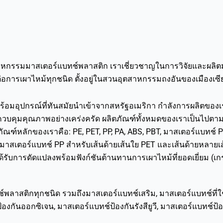
หกรรมมาสเตอร์แบทช์พลาสติก เราเชี่ยวชาญในการวิจัยและผลิตมา
นต่อการเผาไหม้ทุกชนิด ตั้งอยู่ในสวนอุตสาหกรรมถงอันของเมืองเ
้อมอุปกรณ์ที่ทันสมัยนำเข้าจากสหรัฐอเมริกา กำลังการผลิตของเ
คุมคุณภาพอย่างเคร่งครัด ผลิตภัณฑ์ทั้งหมดของเราเป็นไปต
ัณฑ์หลักของเราคือ: PE, PET, PP, PA, ABS, PBT, มาสเตอร์แบทช์ P
T, มาสเตอร์แบทช์ PP สำหรับเส้นด้ายเส้นใย PET และเส้นด้ายหลาย
่ได้รับการดัดแปลงพร้อมฟังก์ชันต้านทานการเผาไหม้ที่ยอดเยี่ยม (
พลาสติกทุกชนิด รวมถึงมาสเตอร์แบทช์เสริม, มาสเตอร์แบทช์ที่ใ
กันออกซิเจน, มาสเตอร์แบทช์ป้องกันรังสียูวี, มาสเตอร์แบทช์ป้อ