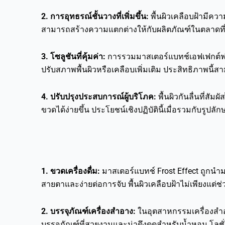
2. การอุทธรณ์ชั้นวางที่เพิ่มขึ้น:
พื้นผิวเคลือบฝ้ามีค
สามารถสร้างความแตกต่างให้กับผลิตภัณฑ์ในตลาดที่
3. โซลูชันที่คุ้มค่า:
การรวมมาสเตอร์แบทช์เอฟเฟกต์ฟรอส
ปรับสภาพพื้นผิวหรือเคลือบเพิ่มเติม ประสิทธิภาพนี
4. ปรับปรุงประสบการณ์ผู้บริโภค:
พื้นผิวกันลื่นที่ส
ขวดได้ง่ายขึ้น ประโยชน์เชิงปฏิบัตินี้เมื่อรวมกับรูป
1. ขวดเครื่องดื่ม:
มาสเตอร์แบทช์ Frost Effect ถูกนำม
สายตาและง่ายต่อการจับ พื้นผิวเคลือบฝ้าไม่เพียงแต่ช
2. บรรจุภัณฑ์เครื่องสำอาง:
ในอุตสาหกรรมเครื่องสำอ
บรรจุภัณฑ์ที่สวยงามและน่าดึงดูดสำหรับน้ำหอม โลชั่น