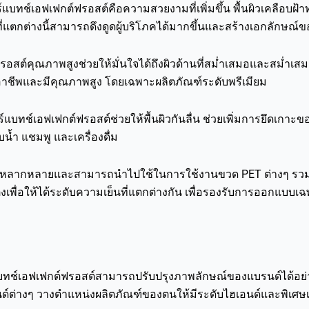
แบทช์เอฟเฟกต์ฟรอสต์คือความสวยงามที่เพิ่มขึ้น พื้นผิวเคลือบฝ
กต่างนี้สามารถดึงดูดผู้บริโภคได้มากขึ้นและสร้างเอกลักษณ์ขอ
สต์คุณภาพสูงช่วยให้มั่นใจได้ถึงผิวด้านที่สม่ำเสมอและสม่ำเสมอ
ืออาชีพและมีคุณภาพสูง โดยเฉพาะผลิตภัณฑ์ระดับพรีเมียม
ร์แบทช์เอฟเฟกต์ฟรอสต์ช่วยให้พื้นผิวกันลื่น ช่วยเพิ่มการยึดเกาะข
บน้ำ แชมพู และเครื่องดื่ม
ามหลากหลายและสามารถนำไปใช้ในการใช้งานขวด PET ต่างๆ รวมถึงเ
งเพื่อให้ได้ระดับความเย็นที่แตกต่างกัน เพื่อรองรับการออกแ
บทช์เอฟเฟกต์ฟรอสต์สามารถปรับปรุงภาพลักษณ์ของแบรนด์ได้อย่
นด์ต่างๆ วางตำแหน่งผลิตภัณฑ์ของตนให้มีระดับไฮเอนด์และพิเศษ