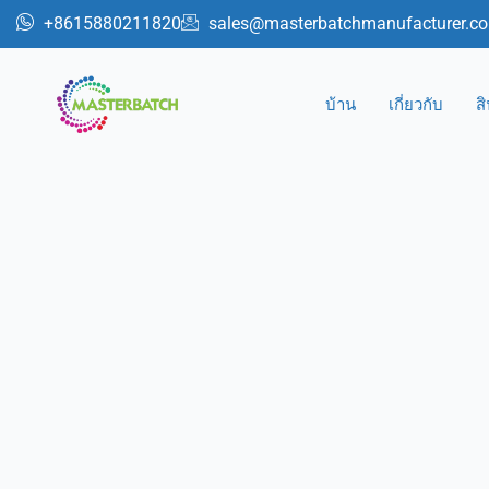
跳
+8615880211820
sales@masterbatchmanufacturer.c
至
内
容
บ้าน
เกี่ยวกับ
ส