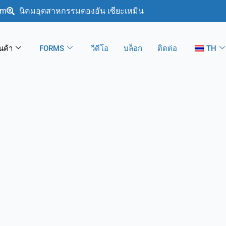
om
นิคมอุตสาหกรรมตองอัน เซียะเหมิน
ินค้า
FORMS
วีดีโอ
บล็อก
ติดต่อ
TH