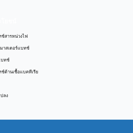
ระโยชน์
ทช์สารหน่วงไฟ
กมาสเตอร์แบทช์
แบทช์
์ต้านเชื้อแบคทีเรีย
แปลง