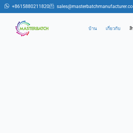
跳
+8615880211820
sales@masterbatchmanufacturer.c
至
内
容
บ้าน
เกี่ยวกับ
ส