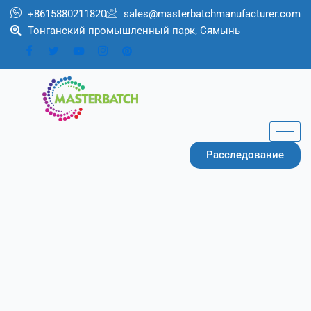
Перейти
+8615880211820
sales@masterbatchmanufacturer.com
к
Тонганский промышленный парк, Сямынь
содержимому
Расследование