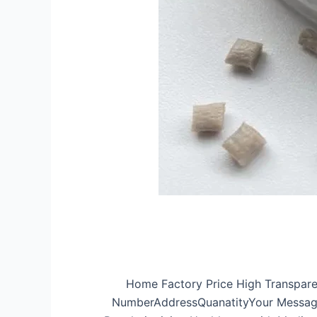
Home Factory Price High Transpare
NumberAddressQuanatityYour MessageS