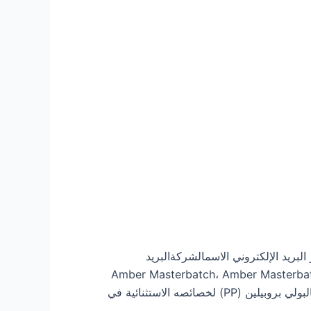
PET A للزجاجات الطبية السابق التالي استفسار What'sApp استفسار عبر البريد الإلكتروني الاسمالشركةالبريد
ن ماسترباتش، PET Masterbatch، المنتجات Amber Masterbatch، Amber Masterbatch PET، PET Amber
Masterbatch التطورات في حبيبات البولي بروبيلين المقاومة للهب للتطبيقات الصناعية المحسنة لطالما تم الاعتراف بالبولي بروبيلين (PP) لخصائصه الاستثنائية في