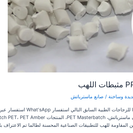
يدة وساخنة
/
صانع ماسترباتش
الرئيسية عالية الجودة mber Masterbatch
الإلكترونيرقم الهاتفالعنوانالكميةرسالتكإرسال اللو