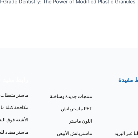
l-Grade Dentistry: The Power of Modified Plastic Granules
 مفيدة
رابط مفيد
ماستر مثبطات 
منتجات جديدة وساخنة
مكافحة كتلة ما
PET ماسترباتش
الأشعة فوق الب
اللون ماستر
ماستر مضاد للج
ا عبر البريد
ماسترباتش الأبيض