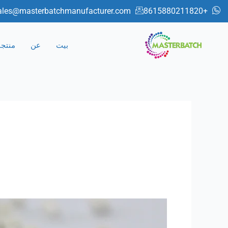
خطي
ales@masterbatchmanufacturer.com
+8615880211820
لى
لمحتوى
بيت
عن
منتج
تعديل
المواد