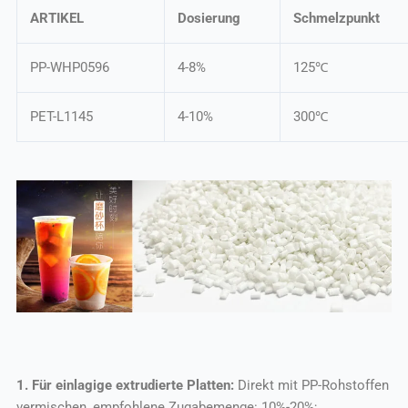
ARTIKEL
Dosierung
Schmelzpunkt
PP-WHP0596
4-8%
125℃
PET-L1145
4-10%
300℃
1. Für einlagige extrudierte Platten:
Direkt mit PP-Rohstoffen
vermischen, empfohlene Zugabemenge: 10%-20%;