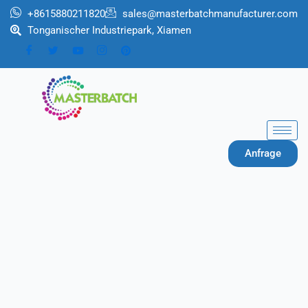
Zum
+8615880211820
sales@masterbatchmanufacturer.com
Inhalt
Tonganischer Industriepark, Xiamen
springen
Anfrage