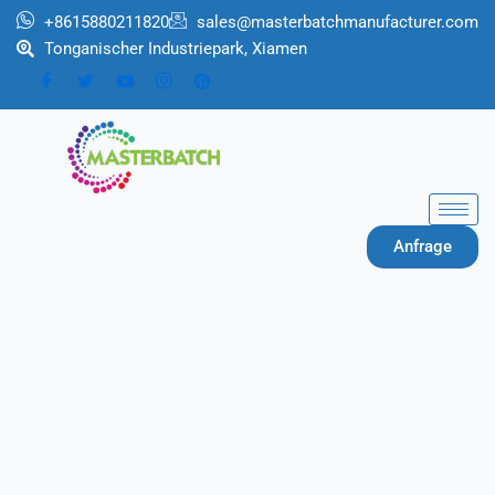
Zum
+8615880211820
sales@masterbatchmanufacturer.com
Inhalt
Tonganischer Industriepark, Xiamen
springen
Anfrage