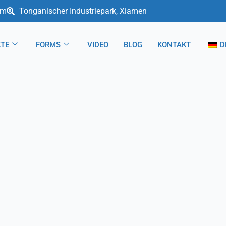
om
Tonganischer Industriepark, Xiamen
TE
FORMS
VIDEO
BLOG
KONTAKT
D