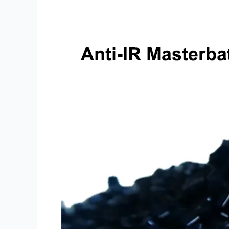
Masterbatch
Wärmedämm-
Masterbatch
für
PC-
Polycarbonatplatten