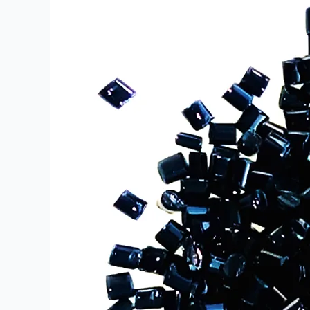
Anti-
IR-
Wärmedämm-
Polyester-
Masterbatch
für
BOPET-
Fensterfolien