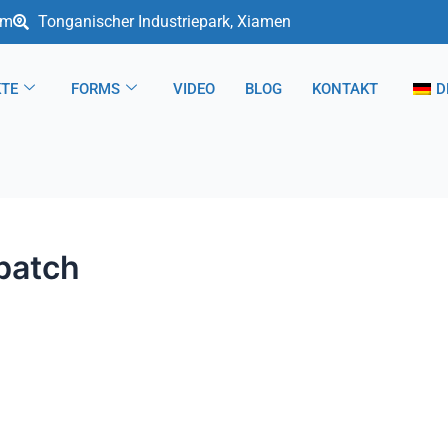
om
Tonganischer Industriepark, Xiamen
TE
FORMS
VIDEO
BLOG
KONTAKT
D
batch