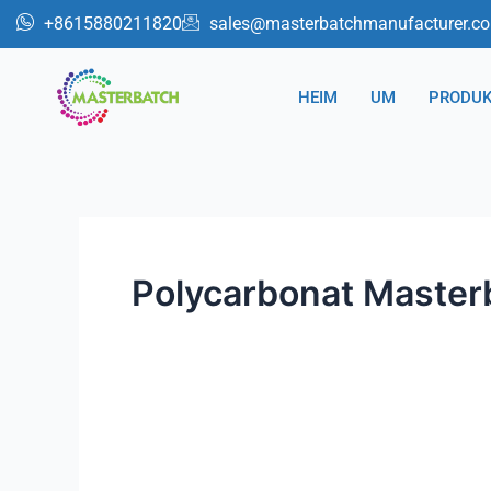
Zum
+8615880211820
sales@masterbatchmanufacturer.c
Inhalt
springen
HEIM
UM
PRODUK
Polycarbonat Master
Anti-
IR-