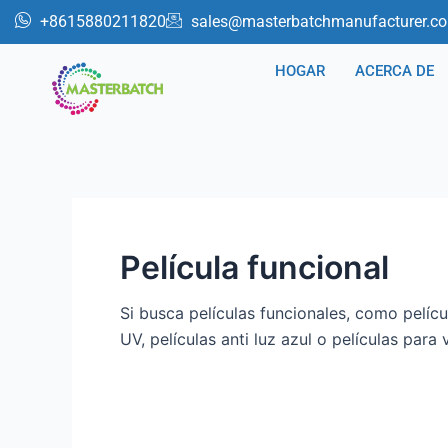
Ir
Buscar
+8615880211820
sales@masterbatchmanufacturer.c
al
por:
contenido
HOGAR
ACERCA DE
Película funcional
Si busca películas funcionales, como películ
UV, películas anti luz azul o películas par