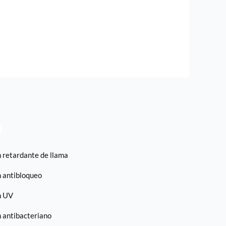
l
 retardante de llama
 antibloqueo
h UV
 antibacteriano