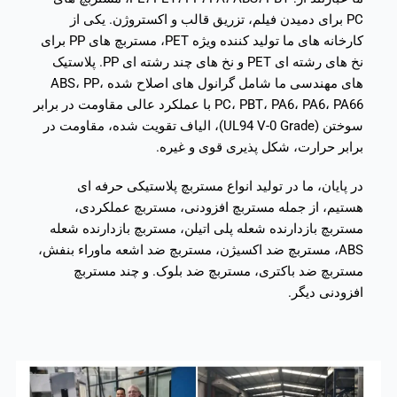
PC برای دمیدن فیلم، تزریق قالب و اکستروژن. یکی از
کارخانه های ما تولید کننده ویژه PET، مستربچ های PP برای
نخ های رشته ای PET و نخ های چند رشته ای PP. پلاستیک
های مهندسی ما شامل گرانول های اصلاح شده ABS، PP،
PC، PBT، PA6، PA6، PA66 با عملکرد عالی مقاومت در برابر
سوختن (UL94 V-0 Grade)، الیاف تقویت شده، مقاومت در
برابر حرارت، شکل پذیری قوی و غیره.
در پایان، ما در تولید انواع مستربچ پلاستیکی حرفه ای
هستیم، از جمله مستربچ افزودنی، مستربچ عملکردی،
مستربچ بازدارنده شعله پلی اتیلن، مستربچ بازدارنده شعله
ABS، مستربچ ضد اکسیژن، مستربچ ضد اشعه ماوراء بنفش،
مستربچ ضد باکتری، مستربچ ضد بلوک. و چند مستربچ
افزودنی دیگر.