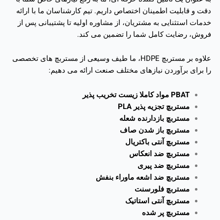
دقت و قابلیت اطمینان اختصاص داریم. تیم کارشناسان ما با ارائه
خدمات استثنایی به مشتریان، از مشاوره اولیه تا پشتیبانی پس از
فروش، رضایت کامل شما را تضمین می کند.
علاوه بر مستربچ HDPE، ما طیف وسیعی از مستربچ های تخصصی
را برای برآوردن نیازهای مختلف صنعت ارائه می دهیم:
PBAT مواد کاملا زیست تخریب پذیر
مستربچ تجزیه پذیر PLA
مستربچ بازدارنده شعله
مستربچ باز شدن صاف
مستربچ آنتی باکتریال
مستربچ ضد انعکاس
مستربچ ضد پیری
مستربچ ضد اشعه ماوراء بنفش
مستربچ فلورسنت
مستربچ آنتی استاتیک
مستربچ پر شده