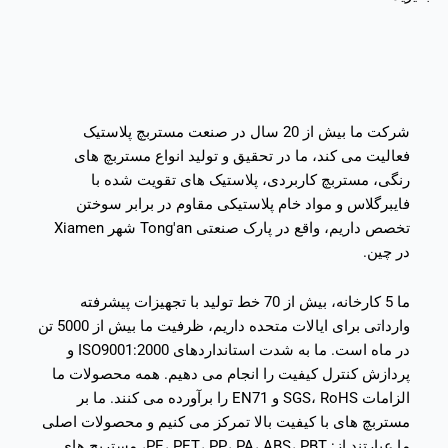
شرکت ما بیش از 20 سال در صنعت مستربچ پلاستیک
فعالیت می کند، ما در تحقیق و تولید انواع مستربچ های
رنگی، مستربچ کاربردی، پلاستیک های تقویت شده با
فایبرگلاس و مواد خام پلاستیکی مقاوم در برابر سوختن
تخصص داریم، واقع در پارک صنعتی Tong'an شهر Xiamen
در چین.
ما 5 کارخانه، بیش از 70 خط تولید با تجهیزات پیشرفته
وارداتی برای ایالات متحده داریم، ظرفیت ما بیش از 5000 تن
در ماه است. ما به شدت استانداردهای ISO9001:2000 و
پردازش کنترل کیفیت را انجام می دهیم. همه محصولات ما
الزامات SGS، RoHS و EN71 را برآورده می کنند. ما بر
مستربچ های با کیفیت بالا تمرکز می کنیم و محصولات اصلی
ما عبارتند از: PE، PET، PP، PA، ABS، PBT، مستربچ های