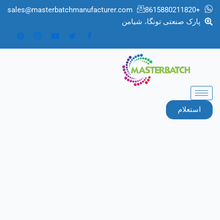
رش
sales@masterbatchmanufacturer.com
+8615880211820
ه
پارک صنعتی تونگا، شیامن
حتوا
استعلام