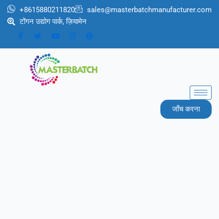
跳
+8615880211820
sales@masterbatchmanufacturer.com
至
टोंगन उद्योग पार्क, ज़ियामेन
内
容
जाँच करना