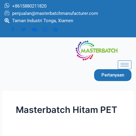
Lewati
+8615880211820
ke
penjualan@masterbatchmanufacturer.com
konten
Taman Industri Tonga, Xiamen
Pertanyaan
Masterbatch Hitam PET