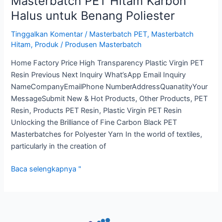
Masterbatch PET Hitam Karbon
Halus untuk Benang Poliester
Tinggalkan Komentar
/
Masterbatch PET
,
Masterbatch
Hitam
,
Produk
/
Produsen Masterbatch
Home Factory Price High Transparency Plastic Virgin PET
Resin Previous Next Inquiry What’sApp Email Inquiry
NameCompanyEmailPhone NumberAddressQuanatityYour
MessageSubmit New & Hot Products, Other Products, PET
Resin, Products PET Resin, Plastic Virgin PET Resin
Unlocking the Brilliance of Fine Carbon Black PET
Masterbatches for Polyester Yarn In the world of textiles,
particularly in the creation of
Baca selengkapnya "