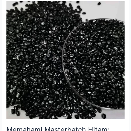
Memahami
Masterbatch
Hitam:
Panduan
Penting
untuk
Meningkatkan
Performa
Polimer
Memahami Masterbatch Hitam: