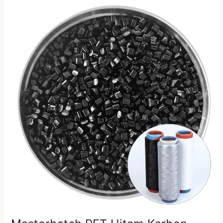
Masterbatch
PET
Hitam
Karbon
Halus
untuk
Benang
Poliester