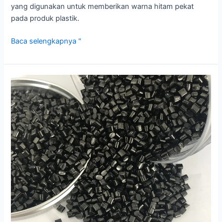
yang digunakan untuk memberikan warna hitam pekat
pada produk plastik.
Baca selengkapnya "
Menguasai
Inti:
Seni
Produksi
Masterbatch
Hitam
PET