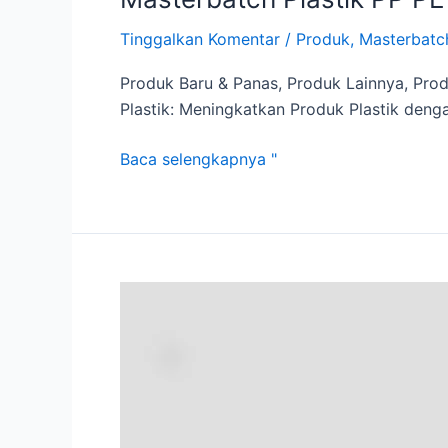
Tinggalkan Komentar
/
Produk
,
Masterbatc
Produk Baru & Panas, Produk Lainnya, Pro
Plastik: Meningkatkan Produk Plastik denga
Baca selengkapnya "
Mengungkap
Keunggulan:
Masterbatch
PET
Berkualitas
Tinggi