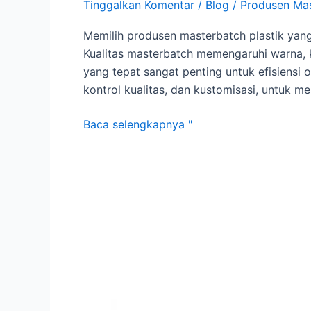
Tinggalkan Komentar
/
Blog
/
Produsen Ma
Memilih produsen masterbatch plastik yang 
Kualitas masterbatch memengaruhi warna, 
yang tepat sangat penting untuk efisiensi 
kontrol kualitas, dan kustomisasi, untuk
Baca selengkapnya "
Masterbatch
Plastik
PP
PE
EVA
PC