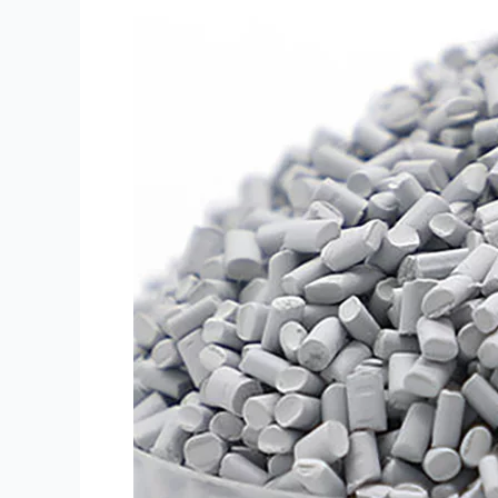
Kuning
Merah
Biru
Hitam
Abu-
abu