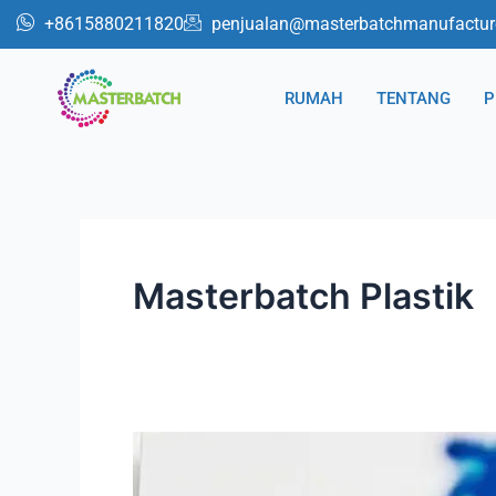
Lewati
Paginasi
+8615880211820
penjualan@masterbatchmanufactur
ke
posting
konten
RUMAH
TENTANG
P
Masterbatch Plastik
Cara
Memilih