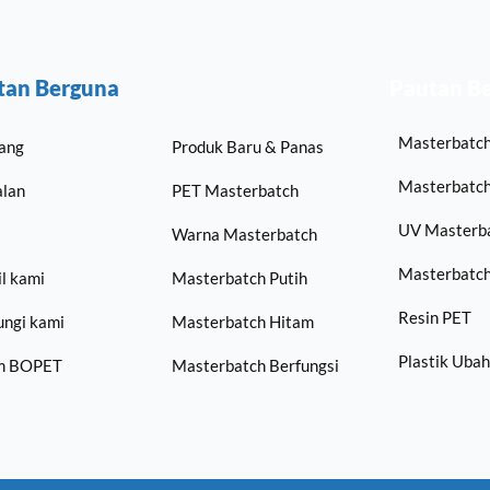
tan Berguna
Pautan B
Masterbatch
ang
Produk Baru & Panas
Masterbatch
lan
PET Masterbatch
UV Masterb
Warna Masterbatch
Masterbatch
l kami
Masterbatch Putih
Resin PET
ngi kami
Masterbatch Hitam
Plastik Ubah
em BOPET
Masterbatch Berfungsi