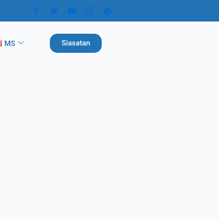
Siasatan
MS