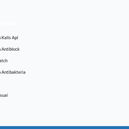
erguna
 Kalis Api
 Antiblock
atch
 Antibakteria
suai