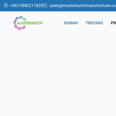
跳
+8615880211820
sales@masterbatchmanufacturer.c
至
内
RUMAH
TENTANG
PR
容