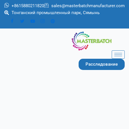
Перейти
+8615880211820
sales@masterbatchmanufacturer.com
к
Тонганский промышленный парк, Сямынь
содержимому
Расследование