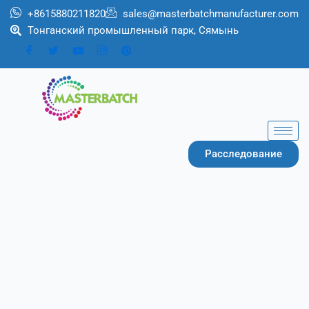
Перейти
+8615880211820
sales@masterbatchmanufacturer.com
к
Тонганский промышленный парк, Сямынь
содержимому
Расследование