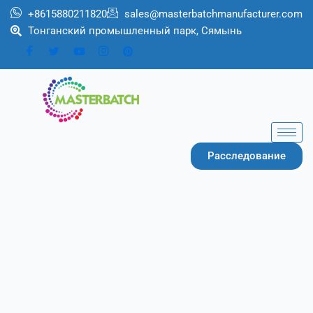
Перейти
+8615880211820
sales@masterbatchmanufacturer.com
к
Тонганский промышленный парк, Сямынь
содержимому
Расследование