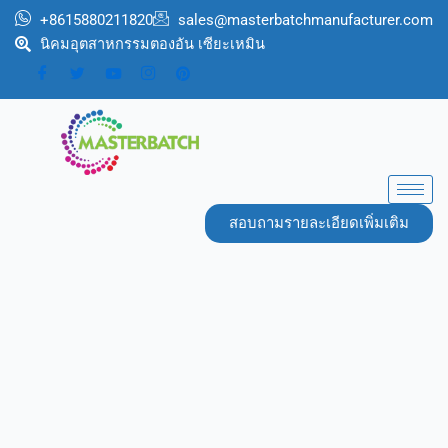
跳
+8615880211820
sales@masterbatchmanufacturer.com
至
นิคมอุตสาหกรรมตองอัน เซียะเหมิน
内
容
สอบถามรายละเอียดเพิ่มเติม