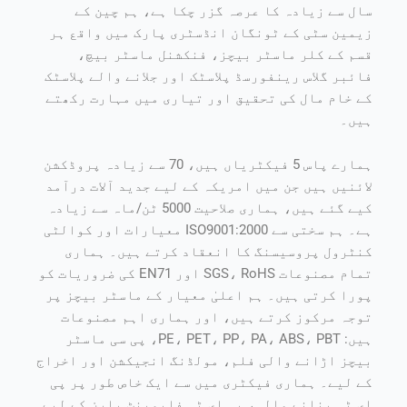
سال سے زیادہ کا عرصہ گزر چکا ہے، ہم چین کے
زیمین سٹی کے ٹونگان انڈسٹری پارک میں واقع ہر
قسم کے کلر ماسٹر بیچز، فنکشنل ماسٹر بیچ،
فائبر گلاس رینفورسڈ پلاسٹک اور جلانے والے پلاسٹک
کے خام مال کی تحقیق اور تیاری میں مہارت رکھتے
ہیں۔
ہمارے پاس 5 فیکٹریاں ہیں، 70 سے زیادہ پروڈکشن
لائنیں ہیں جن میں امریکہ کے لیے جدید آلات درآمد
کیے گئے ہیں، ہماری صلاحیت 5000 ٹن/ماہ سے زیادہ
ہے۔ ہم سختی سے ISO9001:2000 معیارات اور کوالٹی
کنٹرول پروسیسنگ کا انعقاد کرتے ہیں۔ ہماری
تمام مصنوعات SGS، RoHS اور EN71 کی ضروریات کو
پورا کرتی ہیں۔ ہم اعلیٰ معیار کے ماسٹر بیچز پر
توجہ مرکوز کرتے ہیں، اور ہماری اہم مصنوعات
ہیں: PE، PET، PP، PA، ABS، PBT، پی سی ماسٹر
بیچز اڑانے والی فلم، مولڈنگ انجیکشن اور اخراج
کے لیے۔ ہماری فیکٹری میں سے ایک خاص طور پر پی
ای ٹی بنانے والی، پی ای ٹی فلیمینٹ یارن کے لیے