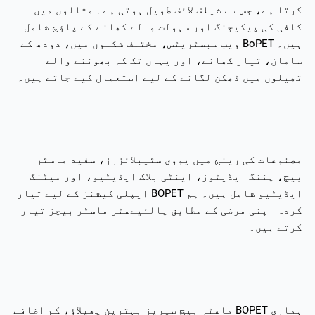
کرتا ہے، جس سے شیلف لائف طویل ہوتی ہے۔ مثالوں میں
کافی کی پیکیجنگ اور سہولت والے کھانے کے پاؤچ شامل
ہیں۔ BoPET ویب سبسٹریٹس، مختلف شکلوں میں، دودھ کے
سامان، تیار کھانے، اور یہاں تک کہ بھوننے والے
تھیلوں میں ڈھکن لگانے کے لیے استعمال کیے جاتے ہیں۔
مصنوعات کی رینج میں یووی سٹیبلائزرز، سفید ماسٹر
بیچ، پننگ ایڈیٹوز، اینٹی بلاک ایڈیٹیو، اور میٹنگ
ایڈیٹیو شامل ہیں۔ ہم BOPET ایپلی کیشنز کے لیے تیار
کردہ اپنی مرضی کے مطابق پالئیےسٹر ماسٹر بیچز تیار
کرتے ہیں۔
ہماری BOPET ماسٹر بیچ سیریز بہترین پھیلاؤ، کم اضافے