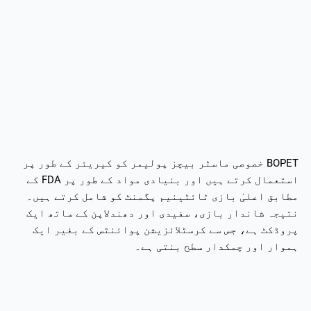
BOPET خصوصی ماسٹر بیچز پولیمر کو کیریئر کے طور پر
استعمال کرتے ہیں اور بنیادی مواد کے طور پر FDA کے
مطابق اعلیٰ بازی ٹائٹینیم پگمنٹ کو شامل کرتے ہیں۔
نتیجہ شاندار بازی، سفیدی اور دھندلاپن کے ساتھ ایک
پروڈکٹ ہے، جس سے کرسٹلائزیشن پوائنٹس کے بغیر ایک
ہموار اور چمکدار سطح بنتی ہے۔