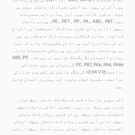
پورا کرتی ہیں۔ ہم اعلیٰ معیار کے ماسٹر بیچز پر
توجہ مرکوز کرتے ہیں، اور ہماری اہم مصنوعات
ہیں: PE، PET، PP، PA، ABS، PBT، پی سی ماسٹر
بیچز اڑانے والی فلم، مولڈنگ انجیکشن اور اخراج
کے لیے۔ ہماری فیکٹری میں سے ایک خاص طور پر پی
ای ٹی بنانے والی، پی ای ٹی فلیمینٹ یارن کے لیے
پی پی ماسٹر بیچز، اور پی پی ملٹی فلیمینٹ یارن۔
ہمارے انجینئرنگ پلاسٹک جن میں ترمیم شدہ ABS, PP,
PC, PBT, PA6, PA6, PA66 گرینولز جن میں جلنے کی
مزاحمت (UL94 V-0 گریڈ)، فائبر کو تقویت، حرارتی
مزاحمت، مضبوط لچک، وغیرہ کے بہترین افعال شامل
ہیں۔
آخر میں، ہم تمام قسم کے پلاسٹک ماسٹر بیچ تیار
کرنے میں پیشہ ور ہیں، بشمول اضافی ماسٹر-بیچ،
فنکشنل ماسٹر بیچ، پی ای فلیم ریٹارڈنٹ ماسٹر
بیچ، اے بی ایس فلیم ریٹارڈنٹ ماسٹر بیچ، اینٹی
آکسیجن ماسٹر بیچ، اینٹی یووی ماسٹر بیچ، اینٹی