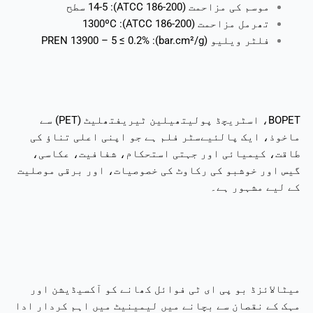
موسم کی مزاحمت (ATCC 186-200): 14-5 سطح
تھرمل مزاحمت (ATCC 186-200): 1300ºC
فلٹر ویلیو (bar.cm²/g): PREN 13900 – 5 ≤ 0.2%
BOPET، اسٹریچڈ پولیتھیلین ٹیریفتھلیٹ (PET) سے
ماخوذ، ایک پالئیےسٹر فلم ہے جو اپنی اعلی تناؤ کی
طاقت، کیمیائی اور جہتی استحکام، شفافیت، عکاسی،
گیس اور خوشبو کی رکاوٹ کی خصوصیات، اور برقی موصلیت
کے لیے مشہور ہے۔
میٹالائزڈ بو پی ای ٹی فوائل کھانے کو آکسیڈیشن اور
مہک کے نقصان سے بچانے میں لیمینیٹ میں اہم کردار ادا