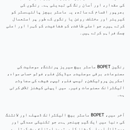
کی مقدار، اور آسان رنگ کی تبدیلی ہے۔ رنگوں کی
بھرپور اقسام کے ساتھ، یہ ماسٹر بیچز پالئیےسٹر کو
کیریئر اور مختلف روغن یا رنگوں کے طور پر استعمال
کرتے ہیں، جو اعلی طاقت، کم شفافیت، کم کہرا اور اعلی
چمک فراہم کرتے ہیں۔
رنگین BOPET ماسٹر بیچ سیریز پرنٹنگ، موصلیت کی
مصنوعات، برقی موصلیت، میڈیکل فلم، فوٹو حساس مواد،
اسکرین پروٹیکشن، لیمپ فلم، ٹیپ، شیشے کی سجاوٹ،
الیکٹرانک مصنوعات وغیرہ میں ایپلی کیشنز تلاش کرتی
ہے۔
آخر میں، BOPET ماسٹر بیچ الیکٹرانک ڈسپلے اور لائٹنگ
کی دنیا میں ایک گیم چینجر ہے، جو تکنیکی عمدگی اور
ورسٹائل ایپلی کیشنز کا بہترین امتزاج پیش کرتا ہے۔