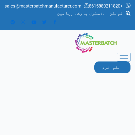
sales@masterbatchmanufacturer.com
+8615880211820
ٹونگن انڈسٹری پارک، زیامین
انکوائری