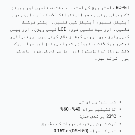
BOPET ماسٹر بیچ کی استعداد مختلف فلموں اور بورڈز
تک پھیلی ہوئی ہے جو الیکٹرانک آلات کے لیے اہم ہیں۔
آپٹیکل فلمیں، آپٹیکل گین فلمیں، اینٹی فوگنگ
فلمیں، اور میٹ فلمیں فون، LCD ٹیلی ویژن، اور پینل
کمپیوٹرز میں ایپلی کیشنز تلاش کرتی ہیں۔ ریفلیکٹیو
شیٹس، بیک لائٹ ماڈیولز، ڈسپلے پینلز اور سولر بیک
لائٹ بورڈز ٹرانزسٹرز اور ایل سی ڈی کی ضروریات کو
پورا کرتے ہیں۔
کیریئر: پی ای ٹی
ٹائٹینیم مواد: 40% - 60%
23ºC پر کشش ثقل:
لیٹ ڈاون ریشو: ضروریات کے مطابق
نمی کا مواد (DSH-50): <0.15%