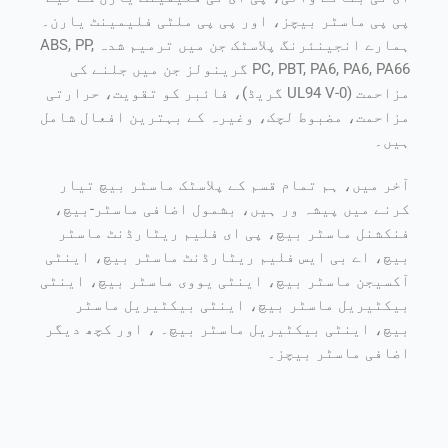
پی پی ماسٹر بیچز، اور پی پی ملٹی فلیمینٹ یارن۔
ہمارے انجینئرنگ پلاسٹک جن میں ترمیم شدہ ABS, PP,
PC, PBT, PA6, PA6, PA66 گرینولز جن میں جلنے کی
مزاحمت (UL94 V-0 گریڈ)، فائبر کو تقویت، حرارتی
مزاحمت، مضبوط لچک، وغیرہ کے بہترین افعال شامل
ہیں۔
آخر میں، ہم تمام قسم کے پلاسٹک ماسٹر بیچ تیار
کرنے میں پیشہ ور ہیں، بشمول اضافی ماسٹر-بیچ،
فنکشنل ماسٹر بیچ، پی ای فلیم ریٹارڈنٹ ماسٹر
بیچ، اے بی ایس فلیم ریٹارڈنٹ ماسٹر بیچ، اینٹی
آکسیجن ماسٹر بیچ، اینٹی یووی ماسٹر بیچ، اینٹی
بیکٹیریل ماسٹر بیچ، اینٹی بیکٹیریل ماسٹر
بیچ، اینٹی بیکٹیریل ماسٹر بیچ۔ ، اور کچھ دیگر
اضافی ماسٹر بیچز۔