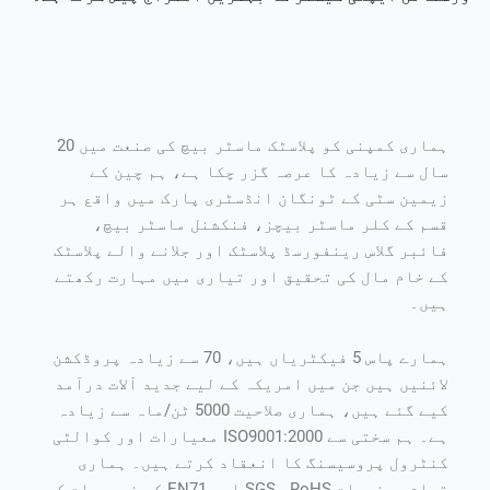
ہماری کمپنی کو پلاسٹک ماسٹر بیچ کی صنعت میں 20
سال سے زیادہ کا عرصہ گزر چکا ہے، ہم چین کے
زیمین سٹی کے ٹونگان انڈسٹری پارک میں واقع ہر
قسم کے کلر ماسٹر بیچز، فنکشنل ماسٹر بیچ،
فائبر گلاس رینفورسڈ پلاسٹک اور جلانے والے پلاسٹک
کے خام مال کی تحقیق اور تیاری میں مہارت رکھتے
ہیں۔
ہمارے پاس 5 فیکٹریاں ہیں، 70 سے زیادہ پروڈکشن
لائنیں ہیں جن میں امریکہ کے لیے جدید آلات درآمد
کیے گئے ہیں، ہماری صلاحیت 5000 ٹن/ماہ سے زیادہ
ہے۔ ہم سختی سے ISO9001:2000 معیارات اور کوالٹی
کنٹرول پروسیسنگ کا انعقاد کرتے ہیں۔ ہماری
تمام مصنوعات SGS، RoHS اور EN71 کی ضروریات کو