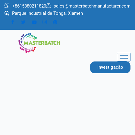
跳
+8615880211820
sales@masterbatchmanufacturer.com
至
Parque Industrial de Tonga, Xiamen
内
容
Investigação