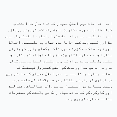
اہم اقدامات میں اعلیٰ معیار کے خام مال کا انتخاب
کرنا شامل ہے جیسے کاربن بلیک پگمنٹ، کیریئر ریزنز،
اور ایڈیٹیو۔ یہ مواد ایک جڑواں اسکرو ایکسٹروڈر میں
ملا اور کمپاؤنڈ کیا جاتا ہے، جہاں وہ پگھلنے، اختلاط
اور ڈیگاسنگ سے گزرتے ہیں تاکہ یکساں بازی کو یقینی
بنایا جا سکے اور اتار چڑھاؤ والے اجزاء کو ہٹایا جا
سکے۔ پگھلے ہوئے مواد کو پھر یکساں لمبائی میں گولی
مار دی جاتی ہے اور سخت کوالٹی کنٹرول ٹیسٹنگ کا
نشانہ بنایا جاتا ہے۔ یہ عمل اعلیٰ معیار کے ماسٹر بیچ
کی تیاری کو یقینی بناتا ہے، جو پلاسٹک کی صنعت میں
وسیع پیمانے پر استعمال ہونے والی جمالیات، فعالیت
اور کارکردگی کے ساتھ سیاہ رنگ کی پلاسٹک کی مصنوعات
بنانے کے لیے ضروری ہے۔