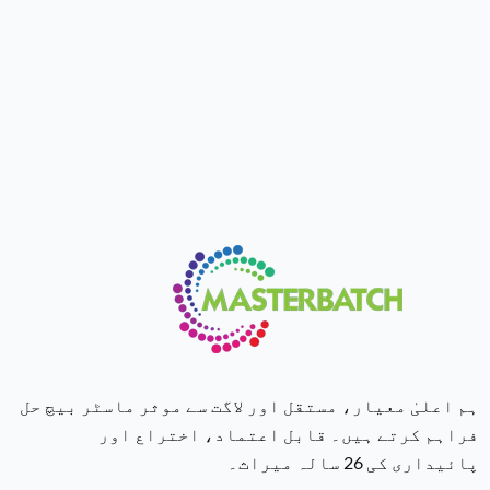
ہم اعلیٰ معیار، مستقل اور لاگت سے موثر ماسٹر بیچ حل
فراہم کرتے ہیں۔ قابل اعتماد، اختراع اور
پائیداری کی 26 سالہ میراث۔