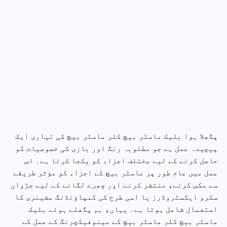
پگھلا ہوا بلیک ماسٹر بیچ کلر ماسٹر بیچ کی تیاری ایک
پیچیدہ عمل ہے جو مطلوبہ رنگ اور بازی کی خصوصیات کو
حاصل کرنے کے لیے مختلف اجزاء کو یکجا کرتا ہے۔ اس
عمل میں عام طور پر ماسٹر بیچ کے اجزاء کو مؤثر طریقے
سے مکس کرنے، منتشر کرنے اور چھرے لگانے کے لیے جڑواں
سکرو ایکسٹروڈرز یا اسی طرح کی کمپاؤنڈنگ مشینری کا
استعمال شامل ہوتا ہے۔ یہاں، ہم پگھلے ہوئے بلیک
ماسٹر بیچ کلر ماسٹر بیچ کے مینوفیکچرنگ کے عمل کے