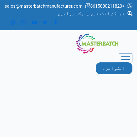
sales@masterbatchmanufacturer.com
+8615880211820
ٹونگن انڈسٹری پارک، زیامین
انکوائری