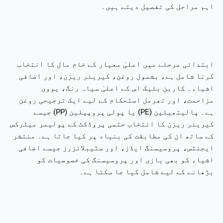
اہم مراحل کی تفصیل دیتے ہیں۔
ابتدائی مرحلے میں اعلیٰ معیار کے خام مال کا انتخاب
کرنا شامل ہے، بشمول روغن، کیریئر ریزن، اور اضافی
اشیاء۔ کاربن بلیک اس کے اعلیٰ سیاہ رنگ، یووی
مزاحمت، اور تھرمل استحکام کے لیے ایک ترجیحی روغن
ہے۔ پالیتھیلین (PE) یا پولی پروپیلین (PP) جیسے
کیریئر ریزن کا انتخاب حتمی پروڈکٹ کے پولیمر میٹرکس
کے ساتھ ان کی مطابقت کی بنیاد پر کیا جاتا ہے۔ منتشر
ایجنٹس، پروسیسنگ ایڈز، اور سٹیبلائزرز جیسے اضافی
اشیاء کو بھی بازی اور پروسیسنگ کی خصوصیات کو
بڑھانے کے لیے شامل کیا جا سکتا ہے۔