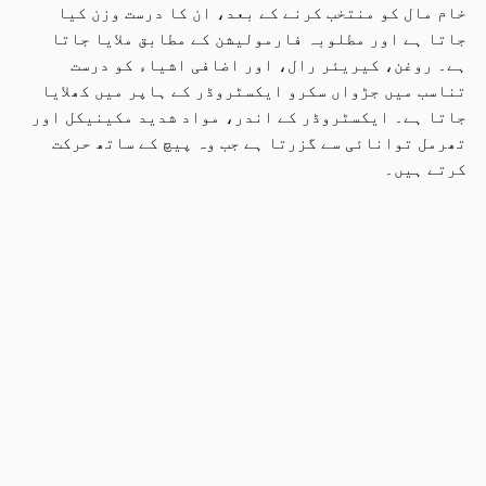
خام مال کو منتخب کرنے کے بعد، ان کا درست وزن کیا
جاتا ہے اور مطلوبہ فارمولیشن کے مطابق ملایا جاتا
ہے۔ روغن، کیریئر رال، اور اضافی اشیاء کو درست
تناسب میں جڑواں سکرو ایکسٹروڈر کے ہاپر میں کھلایا
جاتا ہے۔ ایکسٹروڈر کے اندر، مواد شدید مکینیکل اور
تھرمل توانائی سے گزرتا ہے جب وہ پیچ کے ساتھ حرکت
کرتے ہیں۔