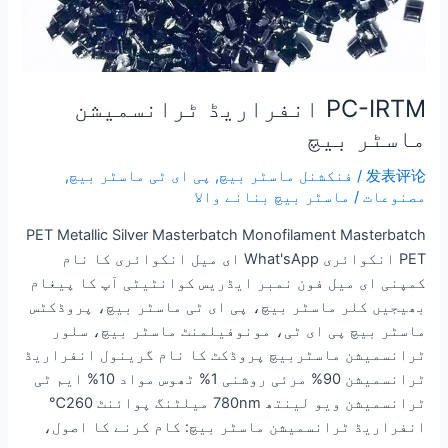
PC-IRTM انفراریڈ ٹرانسمیشن
ماسٹر بیچ
发表评论
/
فنکشنل ماسٹر بیچ
,
پی ای ٹی ماسٹر بیچ
,
مصنوعات
/
ماسٹر بیچ بنانے والا
PET Metallic Silver Masterbatch Monofilament Masterbatch
PET انکوائری What'sApp ای میل انکوائری کا نام
کمپنی ای میل فون نمبر ایڈریس کوانٹیٹی آپ کا پیغام
بھیجیں کلر ماسٹر بیچ، پی ای ٹی ماسٹر بیچ، پروڈکٹس
ماسٹر بیچ پی ای ٹی، مونوفیلمنٹ ماسٹر بیچ، سلور
ٹرانسمیشن ماسٹربیچ پروڈکٹ کا نام گرینول انفراریڈ
ٹرانسمیشن 90% مرئی روشنی 1% ٹھوس مواد 10% ایم ٹی
ٹرانسمیشن ویو لینتھ 780nm میلٹنگ پوائنٹ 260℃
انفراریڈ ٹرانسمیشن ماسٹر بیچ: کام کرنے کا اصول،