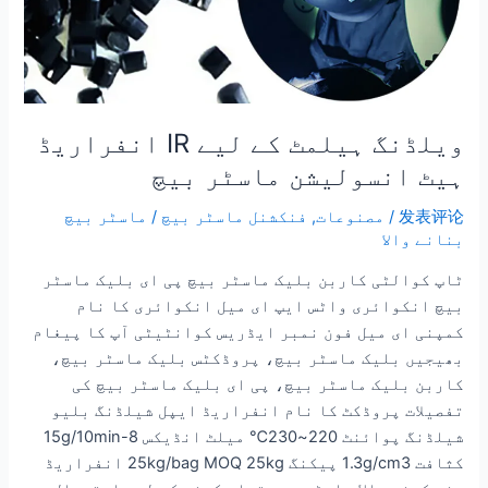
ویلڈنگ ہیلمٹ کے لیے IR انفراریڈ
ہیٹ انسولیشن ماسٹر بیچ
发表评论
/
مصنوعات
,
فنکشنل ماسٹر بیچ
/
ماسٹر بیچ
بنانے والا
ٹاپ کوالٹی کاربن بلیک ماسٹر بیچ پی ای بلیک ماسٹر
بیچ انکوائری واٹس ایپ ای میل انکوائری کا نام
کمپنی ای میل فون نمبر ایڈریس کوانٹیٹی آپ کا پیغام
بھیجیں بلیک ماسٹر بیچ، پروڈکٹس بلیک ماسٹر بیچ،
کاربن بلیک ماسٹر بیچ، پی ای بلیک ماسٹر بیچ کی
تفصیلات پروڈکٹ کا نام انفراریڈ ایپل شیلڈنگ بلیو
شیلڈنگ پوائنٹ 220~230℃ میلٹ انڈیکس 8-15g/10min
کثافت 1.3g/cm3 پیکنگ 25kg/bag MOQ 25kg انفراریڈ