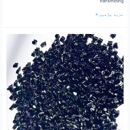
transmitting
مزید پڑھیں »
PC-
IRTM
انفراریڈ
ٹرانسمیشن
ماسٹر
بیچ