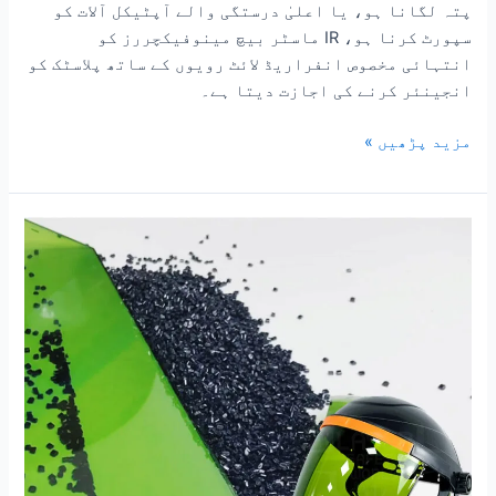
پتہ لگانا ہو، یا اعلیٰ درستگی والے آپٹیکل آلات کو
سپورٹ کرنا ہو، IR ماسٹر بیچ مینوفیکچررز کو
انتہائی مخصوص انفراریڈ لائٹ رویوں کے ساتھ پلاسٹک کو
انجینئر کرنے کی اجازت دیتا ہے۔
مزید پڑھیں »
پی
سی
پولی
کاربونیٹ
کے
لیے
IR
انفراریڈ
جذب
کرنے
والا