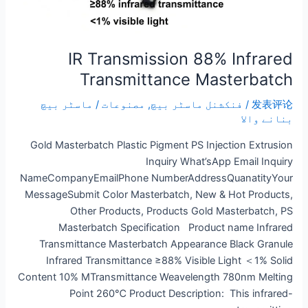
IR Transmission 88% Infrared
Transmittance Masterbatch
发表评论
/
فنکشنل ماسٹر بیچ
,
مصنوعات
/
ماسٹر بیچ
بنانے والا
Gold Masterbatch Plastic Pigment PS Injection Extrusion
Inquiry What’sApp Email Inquiry
NameCompanyEmailPhone NumberAddressQuanatityYour
MessageSubmit Color Masterbatch, New & Hot Products,
Other Products, Products Gold Masterbatch, PS
Masterbatch Specification Product name Infrared
Transmittance Masterbatch Appearance Black Granule
Infrared Transmittance ≥88% Visible Light ＜1% Solid
Content 10% MTransmittance Weavelength 780nm Melting
Point 260℃ Product Description: This infrared-