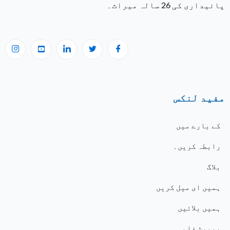
پائیداری کی 26 سالہ میراث۔
مفید لنکس
کے بارے میں
رابطہ کریں۔
بلاگ
ہمیں ای میل کریں
ہمیں بلائیں
بوپیٹ فلم