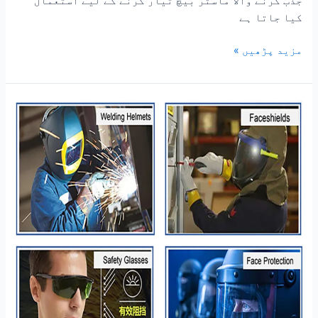
جذب کرنے والا ماسٹر بیچ تیار کرنے کے لیے استعمال
کیا جاتا ہے
مزید پڑھیں »
پی
سی
فیس
شیلڈ
کے
لیے
IR
انفراریڈ
جذب
کرنے
والا
ماسٹر
بیچ