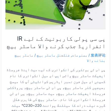
ماسٹر
بیچ
پی سی پولی کاربونیٹ کے لیے IR
انفراریڈ جذب کرنے والا ماسٹر بیچ
发表评论
/
مصنوعات
,
فنکشنل ماسٹر بیچ
/
ماسٹر بیچ
بنانے والا
پی ای ٹی بوتلوں کی انکوائری کے لیے میٹ اینڈ فروسٹڈ
ایفیکٹ ماسٹر بیچ واٹس ایپ ای میل انکوائری کا نام
کمپنی ای میل فون نمبر ایڈریس کوانٹیٹی آپ کا میسج
بھیجیں کلر ماسٹر بیچ، پی ای ٹی ماسٹر بیچ، پروڈکٹس
فروسٹڈ ایفیکٹ ماسٹر بیچ، میٹ ماسٹر بیچ، پی ای ٹی
فروسٹڈ انکوائری کا نام۔ ماسٹر بیچ کی ظاہری شکل
گہرے نیلے ذرات کا میلٹنگ پوائنٹ 220~230℃ میلٹ