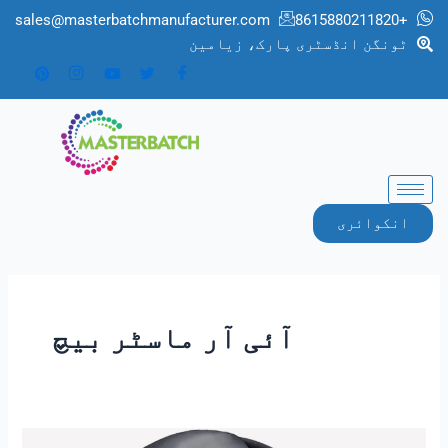
صفحہ
sales@masterbatchmanufacturer.com
+8615880211820
بندی
ٹونگن انڈسٹری پارک، زیامین
پوسٹ
کریں۔
انکوائری
آئی آر ماسٹر بیچ
Infrared