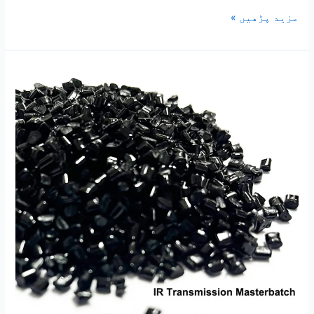
مزید پڑھیں »
IR
Transmission
88%
Infrared
Transmittance
Masterbatch