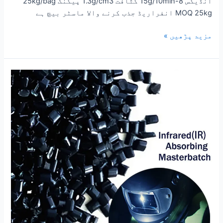
انڈیکس 8-15g/10min کثافت 1.3g/cm3 پیکنگ 25kg/bag
MOQ 25kg انفراریڈ جذب کرنے والا ماسٹر بیچ ہے
مزید پڑھیں »
ویلڈنگ
ہیلمٹ
کے
لیے
IR
انفراریڈ
ہیٹ
انسولیشن
ماسٹر
بیچ