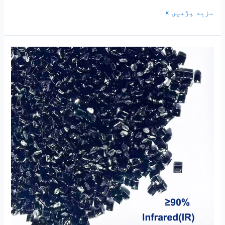
مزید پڑھیں »
انفراریڈ
ٹرانسمیٹینس
≥90%
PC
|
پی
ای
ٹی
انفراریڈ
ٹرانسمیٹینس
ماسٹر
بیچ