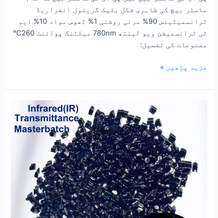
ماسٹر بیچ کی ظاہری شکل بلیک گرینول انفراریڈ
ٹرانسمیٹینس 90% مرئی روشنی 1% ٹھوس مواد 10% ایم
ٹی ٹرانسمیشن ویو لینتھ 780nm میلٹنگ پوائنٹ 260℃
مصنوعات کی تفصیل:
مزید پڑھیں »
پی
سی
پولی
کاربونیٹ
کیمرہ
لینس
کے
لیے
انفراریڈ
ٹرانسمیٹینس