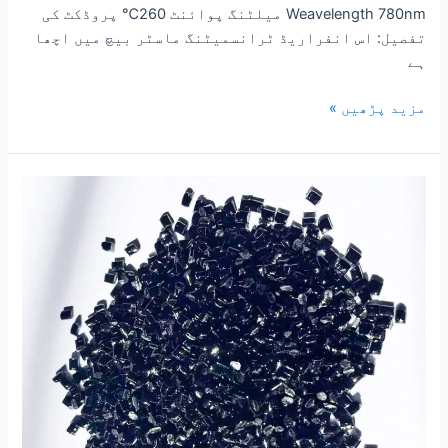
Weavelength 780nm میلٹنگ پوائنٹ 260℃ پروڈکٹ کی
تفصیل: اس انفراریڈ ٹرانسمیٹنگ ماسٹر بیچ میں اچھا
ہے
مزید پڑھیں »
پی
سی
|
پی
ای
ٹی
|
پی
پی
|
PMMA