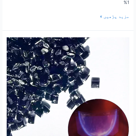
1%
مزید پڑھیں »
ٹرانسمیٹینس
ویو
لینتھ
780nm
PC
انفراریڈ
ٹرانسمیٹینس
ماسٹر
بیچ