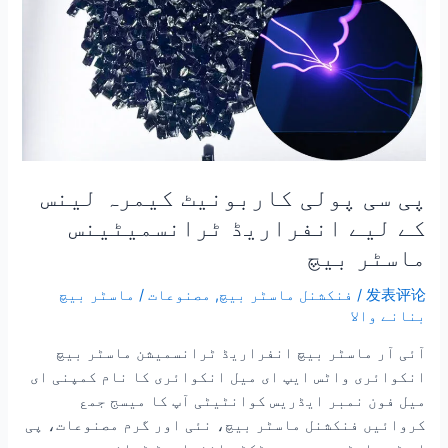
ماسٹر
بیچ
پی سی پولی کاربونیٹ کیمرہ لینس
کے لیے انفراریڈ ٹرانسمیٹینس
ماسٹر بیچ
发表评论
/
فنکشنل ماسٹر بیچ
,
مصنوعات
/
ماسٹر بیچ
بنانے والا
آئی آر ماسٹر بیچ انفراریڈ ٹرانسمیشن ماسٹر بیچ
انکوائری واٹس ایپ ای میل انکوائری کا نام کمپنی ای
میل فون نمبر ایڈریس کوانٹیٹی آپ کا میسج جمع
کروائیں فنکشنل ماسٹر بیچ، نئی اور گرم مصنوعات، پی