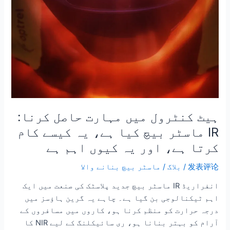
کیا
ہے،
یہ
کیسے
کام
کرتا
ہے،
اور
یہ
ہیٹ کنٹرول میں مہارت حاصل کرنا:
کیوں
IR ماسٹر بیچ کیا ہے، یہ کیسے کام
اہم
ہے
کرتا ہے، اور یہ کیوں اہم ہے
发表评论
/
بلاگ
/
ماسٹر بیچ بنانے والا
انفراریڈ IR ماسٹر بیچ جدید پلاسٹک کی صنعت میں ایک
اہم ٹیکنالوجی بن گیا ہے۔ چاہے یہ گرین ہاؤسز میں
درجہ حرارت کو منظم کرنا ہو، کاروں میں مسافروں کے
آرام کو بہتر بنانا ہو، ری سائیکلنگ کے لیے NIR کا