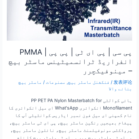
انفراریڈ
ٹرانسمیٹینس
ماسٹر
بیچ
–
مینوفیکچرر
پی سی | پی ای ٹی | پی پی | PMMA
انفراریڈ ٹرانسمیٹینس ماسٹر بیچ
– مینوفیکچرر
发表评论
/
فنکشنل ماسٹر بیچ
,
مصنوعات
/
ماسٹر بیچ
بنانے والا
ہائی کوالٹی PP PET PA Nylon Masterbatch for
Monofilament انکوائری What'sApp ای میل انکوائری کا
نام کمپنی ای میل فون نمبر ایڈریس کوانٹیٹی آپ کا
پیغام بھیجیں رنگین ماسٹر بیچ، پی ای ٹی ماسٹر بیچ،
پروڈکٹس مونوفیلمنٹ ماسٹر بیچ، نائلون ماسٹر بیچ،
پی ای ٹی ماسٹر بیچ میں پی ای ٹی ماسٹر بیچ کا نام