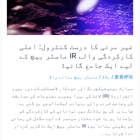
والے
IR
ماسٹر
بیچ
کے
لیے
غیر مرئی کا درست کنٹرول: اعلی
ایک
کارکردگی والے IR ماسٹر بیچ کے
جامع
لیے ایک جامع گائیڈ
گائیڈ
发表评论
/
بلاگ
/
ماسٹر بیچ بنانے والا
سمارٹ مینوفیکچرنگ اور خودکار لاجسٹکس کے دور میں،
انفراریڈ (IR) لائٹ کی ہیرا پھیری مصنوعات کی مسابقت
کی وضاحت کرنے والی بنیادی ٹیکنالوجی بن گئی ہے۔
چاہے یہ گرین بلڈنگ میں توانائی کی کارکردگی کو
بڑھانا ہو یا خود مختار سینسر کے لیے سگنل کی رسائی
کو یقینی بنانا ہو، IR ماسٹر بیچ ایک ناگزیر کردار
ادا کرتا ہے۔.