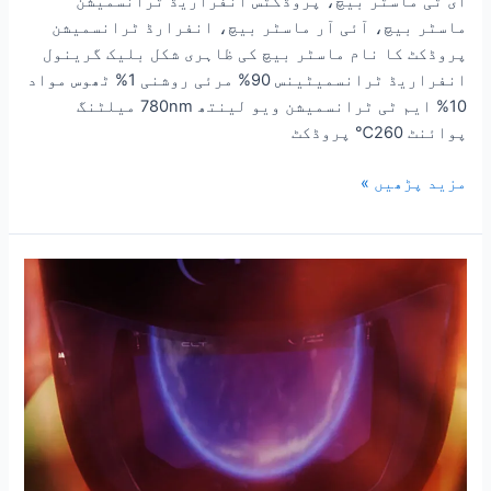
ای ٹی ماسٹر بیچ، پروڈکٹس انفراریڈ ٹرانسمیشن
ماسٹر بیچ، آئی آر ماسٹر بیچ، انفرارڈ ٹرانسمیشن
پروڈکٹ کا نام ماسٹر بیچ کی ظاہری شکل بلیک گرینول
انفراریڈ ٹرانسمیٹینس 90% مرئی روشنی 1% ٹھوس مواد
10% ایم ٹی ٹرانسمیشن ویو لینتھ 780nm میلٹنگ
پوائنٹ 260℃ پروڈکٹ
مزید پڑھیں »
ہیٹ
کنٹرول
میں
مہارت
حاصل
کرنا:
IR
ماسٹر
بیچ