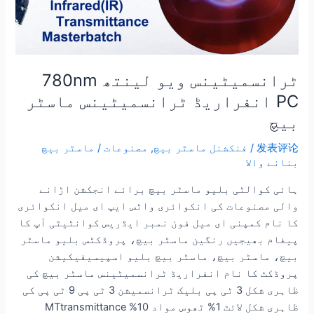
ٹرانسمیٹینس ویو لینتھ 780nm
PC انفراریڈ ٹرانسمیٹینس ماسٹر
بیچ
发表评论
/
فنکشنل ماسٹر بیچ
,
مصنوعات
/
ماسٹر بیچ
بنانے والا
ہائی کوالٹی بلیو ماسٹر بیچ برائے انجکشن اڑانے
والی مصنوعات کی انکوائری واٹس ایپ ای میل انکوائری
کا نام کمپنی ای میل فون نمبر ایڈریس کوانٹیٹی آپ کا
پیغام بھیجیں رنگین ماسٹر بیچ، پروڈکٹس بلیو ماسٹر
بیچ، ماسٹر بیچ، ماسٹر بیچ بلیو اسپیسیفیکیشن
پروڈکٹ کا نام انفراریڈ ٹرانسمیٹینس ماسٹر بیچ کی
ظاہری شکل 3 ٹی پی بلیک ٹرانسمیشن 3 ٹی پی 9 ٹی پی کی
ظاہری شکل لائٹ 1% ٹھوس مواد 10% MTtransmittance