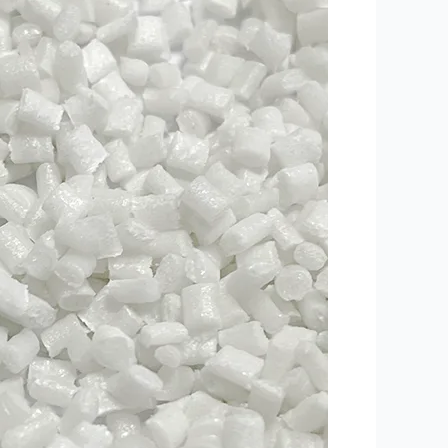
کے
لیے
میٹ
فراسٹ
ماسٹر
بیچ