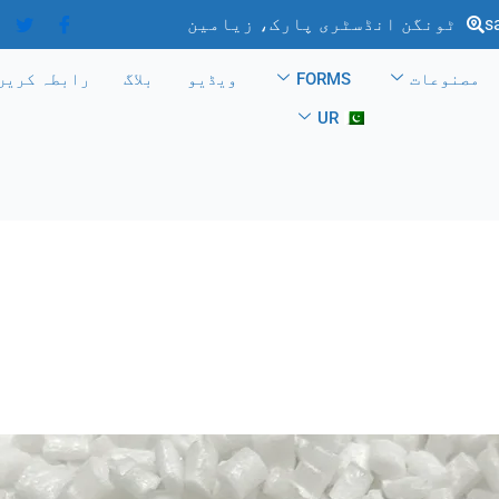
s
ٹونگن انڈسٹری پارک، زیامین
مصنوعات
FORMS
ویڈیو
بلاگ
رابطہ کریں
UR