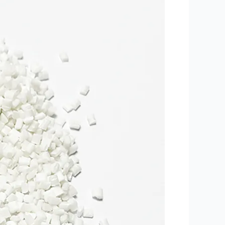
اور
کپ
تھرموفارمنگ
کے
لیے
فراسٹ
ایفیکٹ
ماسٹر
بیچ