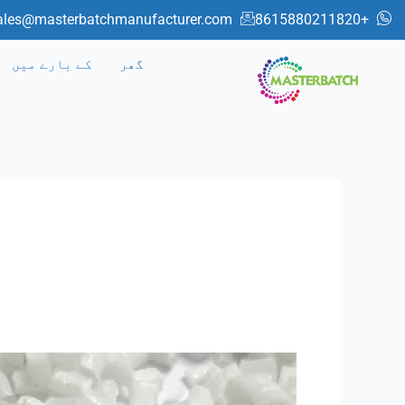
صفحہ
ales@masterbatchmanufacturer.com
+8615880211820
بندی
پوسٹ
گھر
کے بارے میں
کریں۔
کپ
تھرموفارمنگ