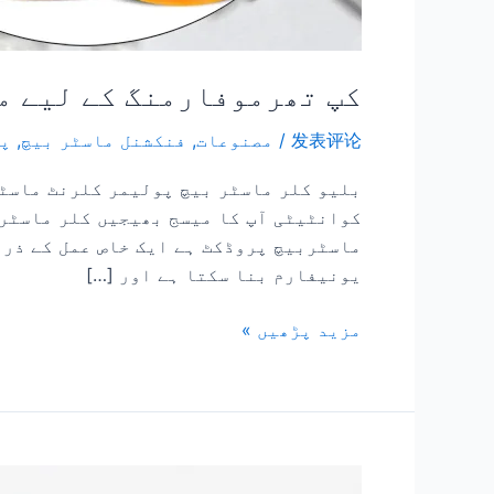
کپ تھرموفارمنگ کے لیے م
发表评论
/
مصنوعات
,
فنکشنل ماسٹر بیچ
,
پی
بلیو کلر ماسٹر بیچ پولیمر کلرنٹ ماسٹر
کوانٹیٹی آپ کا میسج بھیجیں کلر ماسٹر 
یونیفارم بنا سکتا ہے اور […]
مزید پڑھیں »
بوتل