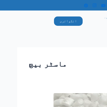
۔
انکوائری
ماسٹر بیچ