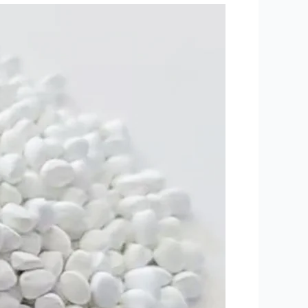
ہائی
کنسنٹریٹ
Tio2
PE
وائٹ
ماسٹر
بیچ