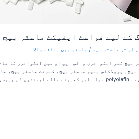
 کے لیے فراسٹ ایفیکٹ ماسٹر بیچ
 ای ٹی ماسٹر بیچ
/
ماسٹر بیچ بنانے والا
 بیچ کلر انکوائری واٹس ایپ ای میل انکوائری کا نام
بیچ، پروڈکٹس بلیو ماسٹر بیچ، کلرنٹ ماسٹر بیچ، ماس
ماسٹربیچ پروڈکٹ ہے ایک خاص عمل کے ذریعے polyolefin مواد اور کھرچن