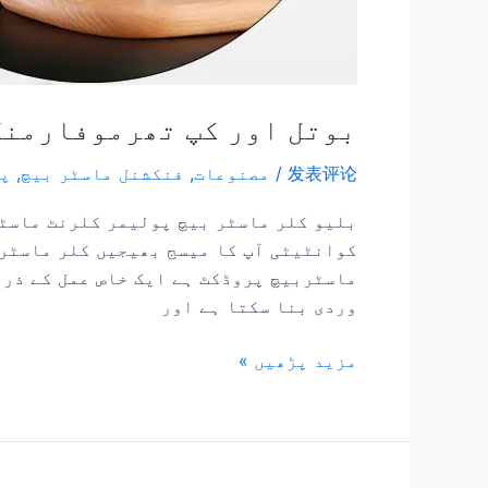
بوتل اور کپ تھرموفارمنگ
发表评论
/
مصنوعات
,
فنکشنل ماسٹر بیچ
,
پی
بلیو کلر ماسٹر بیچ پولیمر کلرنٹ ماسٹر
کوانٹیٹی آپ کا میسج بھیجیں کلر ماسٹر 
وردی بنا سکتا ہے اور
مزید پڑھیں »