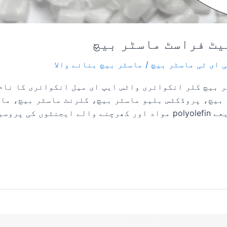
یٹ فراسٹ ماسٹر بیچ
 ای ٹی ماسٹر بیچ
/
ماسٹر بیچ بنانے والا
 بیچ کلر انکوائری واٹس ایپ ای میل انکوائری کا نام
بیچ، پروڈکٹس بلیو ماسٹر بیچ، کلرنٹ ماسٹر بیچ، ماس
ماسٹربیچ پروڈکٹ ہے ایک خاص عمل کے ذریعے polyolefin مواد اور کھرچنے