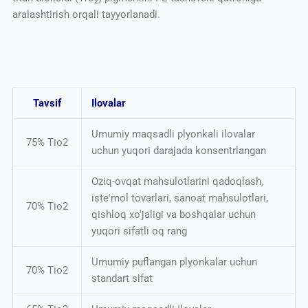
aralashtirish orqali tayyorlanadi.
Tavsif
Ilovalar
Umumiy maqsadli plyonkali ilovalar
75% Tio2
uchun yuqori darajada konsentrlangan
Oziq-ovqat mahsulotlarini qadoqlash,
iste'mol tovarlari, sanoat mahsulotlari,
70% Tio2
qishloq xo'jaligi va boshqalar uchun
yuqori sifatli oq rang
Umumiy puflangan plyonkalar uchun
70% Tio2
standart sifat