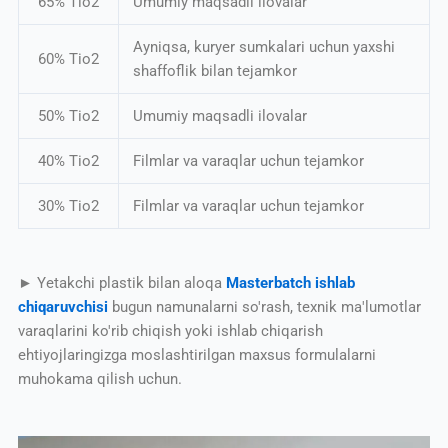
65% Tio2
Umumiy maqsadli ilovalar
Ayniqsa, kuryer sumkalari uchun yaxshi
60% Tio2
shaffoflik bilan tejamkor
50% Tio2
Umumiy maqsadli ilovalar
40% Tio2
Filmlar va varaqlar uchun tejamkor
30% Tio2
Filmlar va varaqlar uchun tejamkor
► Yetakchi plastik bilan aloqa
Masterbatch ishlab
chiqaruvchisi
bugun namunalarni so'rash, texnik ma'lumotlar
varaqlarini ko'rib chiqish yoki ishlab chiqarish
ehtiyojlaringizga moslashtirilgan maxsus formulalarni
muhokama qilish uchun.