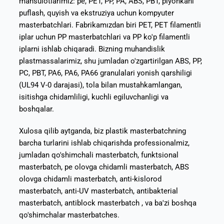
mahsulotlarimiz: pe, PET, PP, PA, ABS, PBT, plyonkani
puflash, quyish va ekstruziya uchun kompyuter
masterbatchlari. Fabrikamızdan biri PET, PET filamentli
iplar uchun PP masterbatchlari va PP ko'p filamentli
iplarni ishlab chiqaradi. Bizning muhandislik
plastmassalarimiz, shu jumladan o'zgartirilgan ABS, PP,
PC, PBT, PA6, PA6, PA66 granulalari yonish qarshiligi
(UL94 V-0 darajasi), tola bilan mustahkamlangan,
isitishga chidamliligi, kuchli egiluvchanligi va
boshqalar.
Xulosa qilib aytganda, biz plastik masterbatchning
barcha turlarini ishlab chiqarishda professionalmiz,
jumladan qo'shimchali masterbatch, funktsional
masterbatch, pe olovga chidamli masterbatch, ABS
olovga chidamli masterbatch, anti-kislorod
masterbatch, anti-UV masterbatch, antibakterial
masterbatch, antiblock masterbatch , va ba'zi boshqa
qo'shimchalar masterbatches.