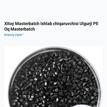
Xitoy Masterbatch Ishlab chiqaruvchisi Ulgurji PE
Oq Masterbatch
Ko'proq o'qish "