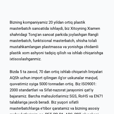
Bizning kompaniyamiz 20 yildan ortiq plastik
masterbatch sanoatida ishlaydi, biz Xitoyning Xiamen
shahridagi Tong'an sanoat parkida joylashgan Rangli
masterbatch, funktsional masterbatch, shisha tolali
mustahkamlangan plastmassa va yonishga chidamli
plastik xom ashyoni tadqiq qilish va ishlab chiqarishga
ixtisoslashganmiz.
Bizda 5 ta zavod, 70 dan ortiq ishlab chiqarish liniyalari
AQSh uchun import qilingan ilg'or uskunalar mavjud,
quvvatimiz oyiga 5000 tonnadan ortiq. Biz ISO9001:
2000 standartlari va Sifat-nazorat jarayonini qat'iy
bajaramiz. Barcha mahsulotlarimiz SGS, RoHS va EN71
talablariga javob beradi. Biz yuqori sifatli
masterbatchlarga e'tibor qaratamiz va bizning asosiy