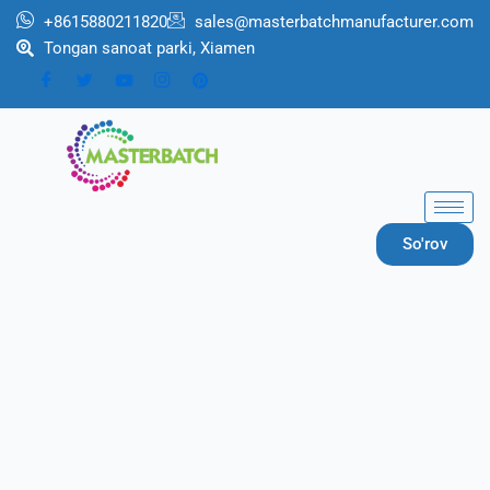
跳
+8615880211820
sales@masterbatchmanufacturer.com
至
Tongan sanoat parki, Xiamen
内
容
So'rov