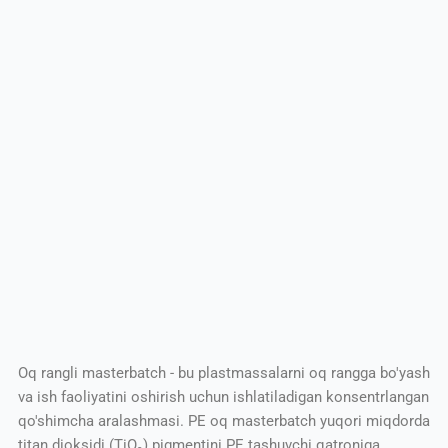
Oq rangli masterbatch - bu plastmassalarni oq rangga bo'yash
va ish faoliyatini oshirish uchun ishlatiladigan konsentrlangan
qo'shimcha aralashmasi. PE oq masterbatch yuqori miqdorda
titan dioksidi (TiO₂) pigmentini PE tashuvchi qatroniga