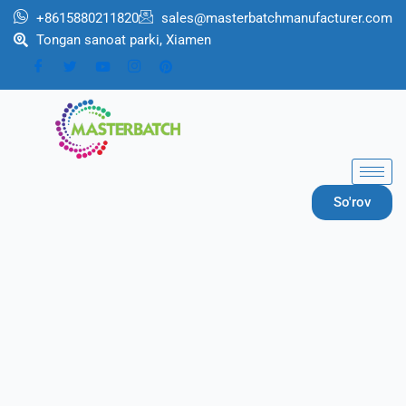
跳
+8615880211820
sales@masterbatchmanufacturer.com
至
Tongan sanoat parki, Xiamen
内
容
So'rov