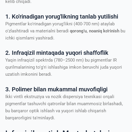
kelib chiqadi.
1. Ko'rinadigan yorug'likning tanlab yutilishi
Pigmentlar ko'rinadigan yorug'likni (400-700 nm) ataylab
o'zlashtiradi va materialni beradi
qorong'u, noaniq ko'rinish
bu
ichki qismlarni yashiradi.
2. Infraqizil mintaqada yuqori shaffoflik
Yaqin infraqizil spektrda (780–2500 nm) bu pigmentlar IR
qurilmalarining to'g'ri ishlashiga imkon beruvchi juda yuqori
uzatish imkonini beradi.
3. Polimer bilan mukammal muvofiqligi
Ikki vintli ekstruziya va nozik dispersiya texnikasi orqali
pigmentlar tashuvchi qatronlar bilan muammosiz birlashadi,
bu barqaror optik ishlash va yuqori ishlab chiqarish
barqarorligini ta'minlaydi.