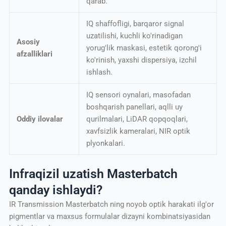
qarab.
IQ shaffofligi, barqaror signal
uzatilishi, kuchli ko'rinadigan
Asosiy
yorug'lik maskasi, estetik qorong'i
afzalliklari
ko'rinish, yaxshi dispersiya, izchil
ishlash.
IQ sensori oynalari, masofadan
boshqarish panellari, aqlli uy
Oddiy ilovalar
qurilmalari, LiDAR qopqoqlari,
xavfsizlik kameralari, NIR optik
plyonkalari.
Infraqizil uzatish Masterbatch
qanday ishlaydi?
IR Transmission Masterbatch ning noyob optik harakati ilg'or
pigmentlar va maxsus formulalar dizayni kombinatsiyasidan