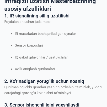
Infraqizil uzatish Masterbatchning
asosiy afzalliklari
1. IR signalining silliq uzatilishi
Foydalanish uchun juda mos:
IR masofadan boshqariladigan oynalar
Sensor korpuslari
IQ qabul qiluvchilar / uzatuvchilar
Aqlli aniqlash qurilmalari
2. Ko'rinadigan yorug'lik uchun noaniq
Qurilmaning ichki qismlari yashirin bo'lishini ta'minlab, yuqori
darajadagi qorong'u ko'rinishni ta'minlaydi.
3. Sensor ishonchliligini yaxshilaydi