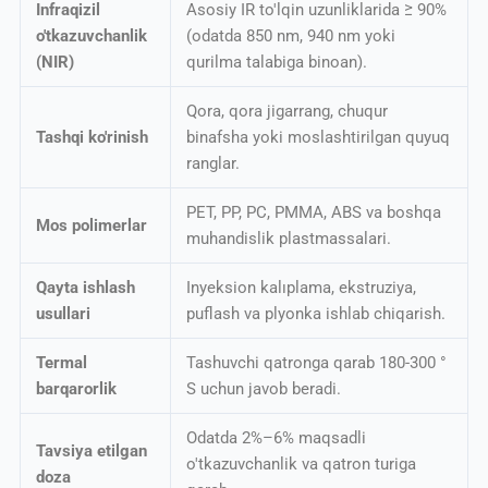
Infraqizil
Asosiy IR to'lqin uzunliklarida ≥ 90%
o'tkazuvchanlik
(odatda 850 nm, 940 nm yoki
(NIR)
qurilma talabiga binoan).
Qora, qora jigarrang, chuqur
Tashqi ko'rinish
binafsha yoki moslashtirilgan quyuq
ranglar.
PET, PP, PC, PMMA, ABS va boshqa
Mos polimerlar
muhandislik plastmassalari.
Qayta ishlash
Inyeksion kalıplama, ekstruziya,
usullari
puflash va plyonka ishlab chiqarish.
Termal
Tashuvchi qatronga qarab 180-300 °
barqarorlik
S uchun javob beradi.
Odatda 2%–6% maqsadli
Tavsiya etilgan
o'tkazuvchanlik va qatron turiga
doza