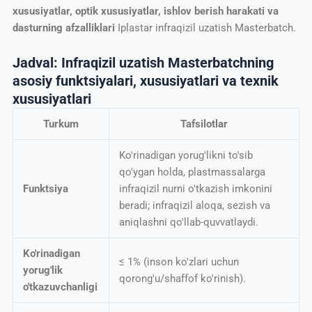
xususiyatlar, optik xususiyatlar, ishlov berish harakati va
dasturning afzalliklari
Iplastar infraqizil uzatish Masterbatch.
Jadval: Infraqizil uzatish Masterbatchning
asosiy funktsiyalari, xususiyatlari va texnik
xususiyatlari
Turkum
Tafsilotlar
Ko'rinadigan yorug'likni to'sib
qo'ygan holda, plastmassalarga
Funktsiya
infraqizil nurni o'tkazish imkonini
beradi; infraqizil aloqa, sezish va
aniqlashni qo'llab-quvvatlaydi.
Ko'rinadigan
≤ 1% (inson ko'zlari uchun
yorug'lik
qorong'u/shaffof ko'rinish).
o'tkazuvchanligi