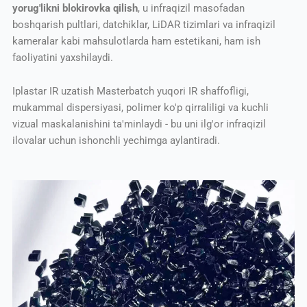
yorug'likni blokirovka qilish
, u infraqizil masofadan
boshqarish pultlari, datchiklar, LiDAR tizimlari va infraqizil
kameralar kabi mahsulotlarda ham estetikani, ham ish
faoliyatini yaxshilaydi.
Iplastar IR uzatish Masterbatch yuqori IR shaffofligi,
mukammal dispersiyasi, polimer ko'p qirraliligi va kuchli
vizual maskalanishini ta'minlaydi - bu uni ilg'or infraqizil
ilovalar uchun ishonchli yechimga aylantiradi.