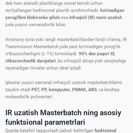
deb ham ataladi) plastiklarga ruxsat berish uchun
mo'ljallangan funktsional plastik qo'shimchadir.
ko'rinadigan
yorug'likni blokirovka qilish
esa
infraqizil (IR) nurni uzatish
juda yuqori samaradorlik bilan.
An'anaviy qora yoki rangli masterbatchlardan farqli o'laroq, IR
Transmission Masterbatch juda past ko'rinadigan yorug'lik
o'tkazuvchanligini (≤ 1%) ta'minlaydi.
90% dan yuqori IQ
o'tkazuvchanlik darajalari
, bu infraqizil aloqa yoki aniqlashga
tayanadigan ilovalar uchun ideal qiladi.
Iplastar yuqori samarali infraqizil uzatish masterbatchlarini
taqdim etadi
PET, PP, kompyuter, PMMA, ABS
, va boshqa
muhandislik polimerlari.
IR uzatish Masterbatch ning asosiy
funktsional parametrlari
Quyida batafsil taqqoslash jadvali keltirilgan
funktsional