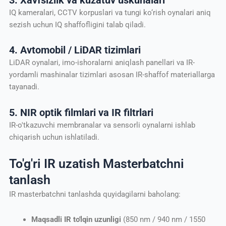
IQ kameralari, CCTV korpuslari va tungi ko‘rish oynalari aniq
sezish uchun IQ shaffofligini talab qiladi.
4. Avtomobil / LiDAR tizimlari
LiDAR oynalari, imo-ishoralarni aniqlash panellari va IR-
yordamli mashinalar tizimlari asosan IR-shaffof materiallarga
tayanadi.
5. NIR optik filmlari va IR filtrlari
IR-o'tkazuvchi membranalar va sensorli oynalarni ishlab
chiqarish uchun ishlatiladi.
To'g'ri IR uzatish Masterbatchni
tanlash
IR masterbatchni tanlashda quyidagilarni baholang:
Maqsadli IR to'lqin uzunligi
(850 nm / 940 nm / 1550