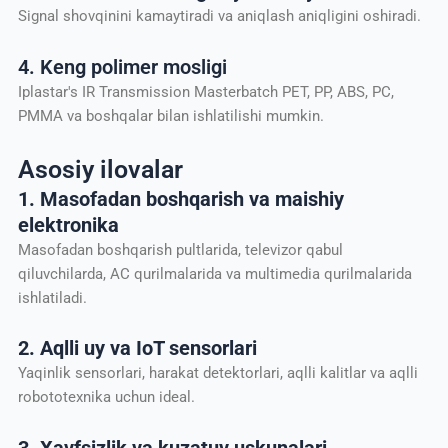
Signal shovqinini kamaytiradi va aniqlash aniqligini oshiradi.
4. Keng polimer mosligi
Iplastar's IR Transmission Masterbatch PET, PP, ABS, PC,
PMMA va boshqalar bilan ishlatilishi mumkin.
Asosiy ilovalar
1. Masofadan boshqarish va maishiy
elektronika
Masofadan boshqarish pultlarida, televizor qabul
qiluvchilarda, AC qurilmalarida va multimedia qurilmalarida
ishlatiladi.
2. Aqlli uy va IoT sensorlari
Yaqinlik sensorlari, harakat detektorlari, aqlli kalitlar va aqlli
robototexnika uchun ideal.
3. Xavfsizlik va kuzatuv uskunalari