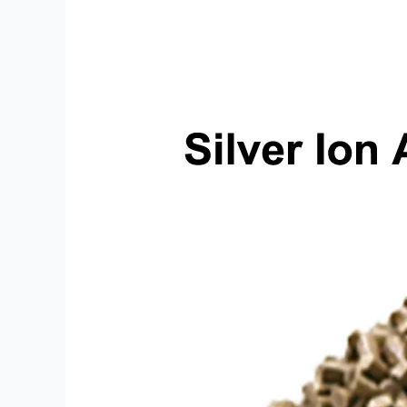
darajadagi
kumush
ionli
antibakterial
masterbatch