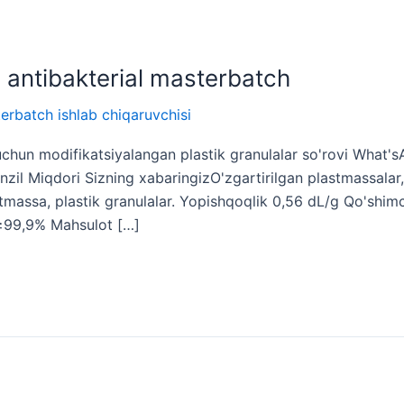
 antibakterial masterbatch
erbatch ishlab chiqaruvchisi
chun modifikatsiyalangan plastik granulalar so'rovi What's
l Miqdori Sizning xabaringizO'zgartirilgan plastmassalar, 
stmassa, plastik granulalar. Yopishqoqlik 0,56 dL/g Qo'shim
 ≥99,9% Mahsulot […]