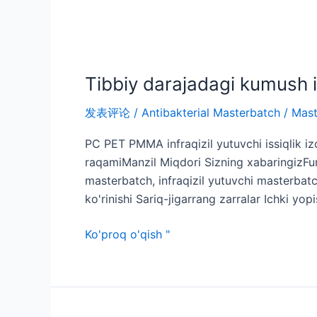
Tibbiy darajadagi kumush i
发表评论
/
Antibakterial Masterbatch
/
Mast
PC PET PMMA infraqizil yutuvchi issiqlik 
raqamiManzil Miqdori Sizning xabaringizFunk
masterbatch, infraqizil yutuvchi masterbat
ko'rinishi Sariq-jigarrang zarralar Ichki y
Ko'proq o'qish "