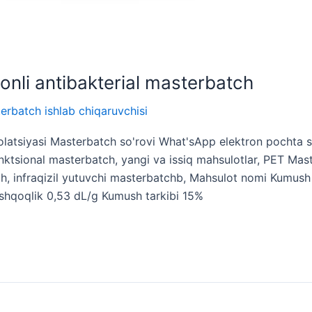
onli antibakterial masterbatch
erbatch ishlab chiqaruvchisi
izolatsiyasi Masterbatch so'rovi What'sApp elektron pochta
tsional masterbatch, yangi va issiq mahsulotlar, PET Master
ch, infraqizil yutuvchi masterbatchb, Mahsulot nomi Kumush
opishqoqlik 0,53 dL/g Kumush tarkibi 15%