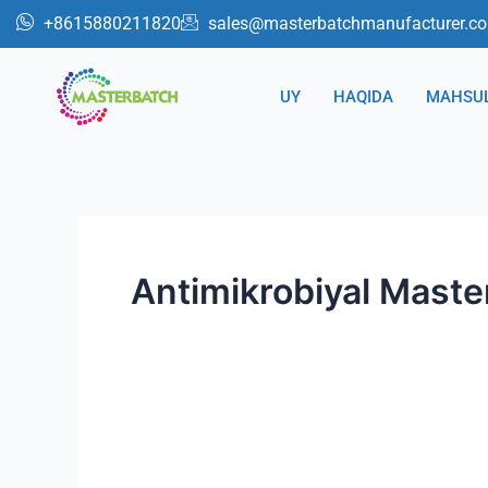
跳
+8615880211820
sales@masterbatchmanufacturer.c
至
内
UY
HAQIDA
MAHSU
容
Antimikrobiyal Maste
PET
PP