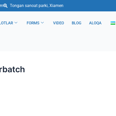
om
Tongan sanoat parki, Xiamen
LOTLAR
FORMS
VIDEO
BLOG
ALOQA
rbatch