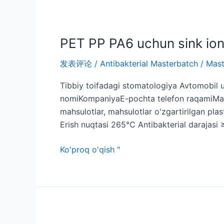
PET PP PA6 uchun sink ion
发表评论
/
Antibakterial Masterbatch
/
Mast
Tibbiy toifadagi stomatologiya Avtomobil u
nomiKompaniyaE-pochta telefon raqamiManzi
mahsulotlar, mahsulotlar o'zgartirilgan pla
Erish nuqtasi 265℃ Antibakterial darajasi
Ko'proq o'qish "
Tibbiy