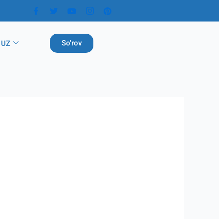
So'rov
UZ