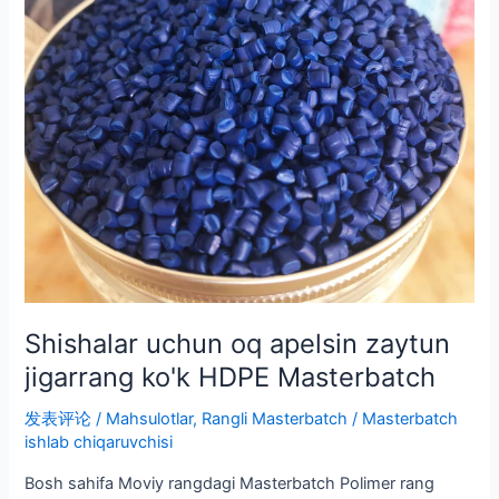
ko'k
HDPE
Masterbatch
Shishalar uchun oq apelsin zaytun
jigarrang ko'k HDPE Masterbatch
发表评论
/
Mahsulotlar
,
Rangli Masterbatch
/
Masterbatch
ishlab chiqaruvchisi
Bosh sahifa Moviy rangdagi Masterbatch Polimer rang