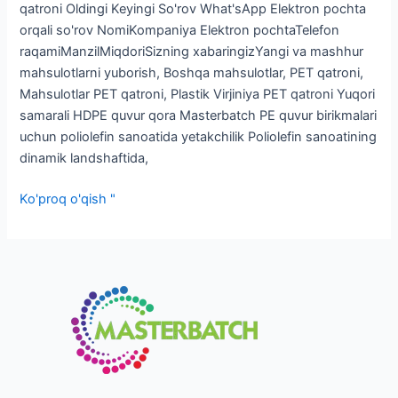
qatroni Oldingi Keyingi So'rov What'sApp Elektron pochta
orqali so'rov NomiKompaniya Elektron pochtaTelefon
raqamiManzilMiqdoriSizning xabaringizYangi va mashhur
mahsulotlarni yuborish, Boshqa mahsulotlar, PET qatroni,
Mahsulotlar PET qatroni, Plastik Virjiniya PET qatroni Yuqori
samarali HDPE quvur qora Masterbatch PE quvur birikmalari
uchun poliolefin sanoatida yetakchilik Poliolefin sanoatining
dinamik landshaftida,
Ko'proq o'qish "