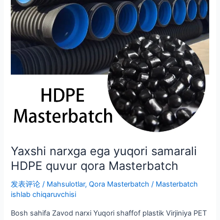
quvur
qora
Masterbatch
Yaxshi narxga ega yuqori samarali
HDPE quvur qora Masterbatch
发表评论
/
Mahsulotlar
,
Qora Masterbatch
/
Masterbatch
ishlab chiqaruvchisi
Bosh sahifa Zavod narxi Yuqori shaffof plastik Virjiniya PET