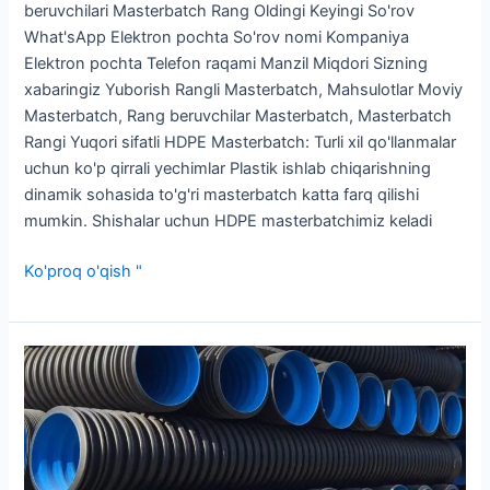
beruvchilari Masterbatch Rang Oldingi Keyingi So'rov
What'sApp Elektron pochta So'rov nomi Kompaniya
Elektron pochta Telefon raqami Manzil Miqdori Sizning
xabaringiz Yuborish Rangli Masterbatch, Mahsulotlar Moviy
Masterbatch, Rang beruvchilar Masterbatch, Masterbatch
Rangi Yuqori sifatli HDPE Masterbatch: Turli xil qo'llanmalar
uchun ko'p qirrali yechimlar Plastik ishlab chiqarishning
dinamik sohasida to'g'ri masterbatch katta farq qilishi
mumkin. Shishalar uchun HDPE masterbatchimiz keladi
Ko'proq o'qish "
Yaxshi
narxga
ega
yuqori
samarali
HDPE