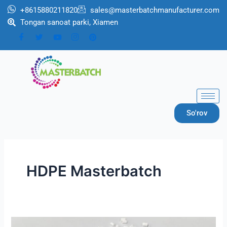
跳
+8615880211820
sales@masterbatchmanufacturer.com
至
Tongan sanoat parki, Xiamen
内
容
So'rov
HDPE Masterbatch
Oq