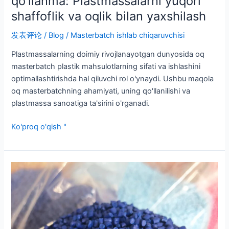
qo'llanma: Plastmassalarni yuqori
shaffoflik va oqlik bilan yaxshilash
发表评论
/
Blog
/
Masterbatch ishlab chiqaruvchisi
Plastmassalarning doimiy rivojlanayotgan dunyosida oq
masterbatch plastik mahsulotlarning sifati va ishlashini
optimallashtirishda hal qiluvchi rol o'ynaydi. Ushbu maqola
oq masterbatchning ahamiyati, uning qo'llanilishi va
plastmassa sanoatiga ta'sirini o'rganadi.
Ko'proq o'qish "
Shishalar
uchun
oq
apelsin
zaytun
jigarrang