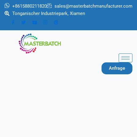
Zum
+8615880211820
sales@masterbatchmanufacturer.com
Inhalt
Tonganischer Industriepark, Xiamen
springen
Anfrage