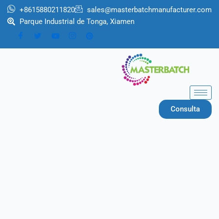
Ir
+8615880211820
sales@masterbatchmanufacturer.com
al
Parque Industrial de Tonga, Xiamen
contenido
Consulta