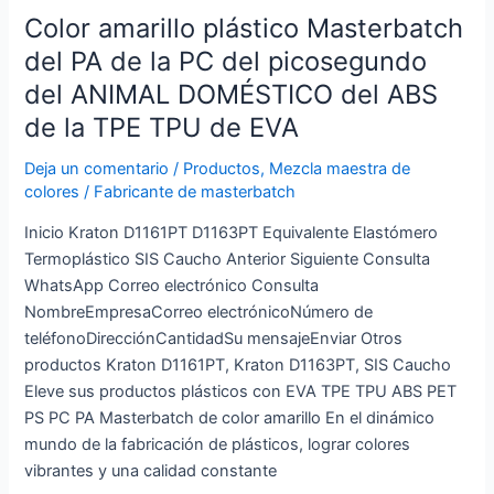
la
Color amarillo plástico Masterbatch
TPE
del PA de la PC del picosegundo
TPU
de
del ANIMAL DOMÉSTICO del ABS
EVA
de la TPE TPU de EVA
Deja un comentario
/
Productos
,
Mezcla maestra de
colores
/
Fabricante de masterbatch
Inicio Kraton D1161PT D1163PT Equivalente Elastómero
Termoplástico SIS Caucho Anterior Siguiente Consulta
WhatsApp Correo electrónico Consulta
NombreEmpresaCorreo electrónicoNúmero de
teléfonoDirecciónCantidadSu mensajeEnviar Otros
productos Kraton D1161PT, Kraton D1163PT, SIS Caucho
Eleve sus productos plásticos con EVA TPE TPU ABS PET
PS PC PA Masterbatch de color amarillo En el dinámico
mundo de la fabricación de plásticos, lograr colores
vibrantes y una calidad constante