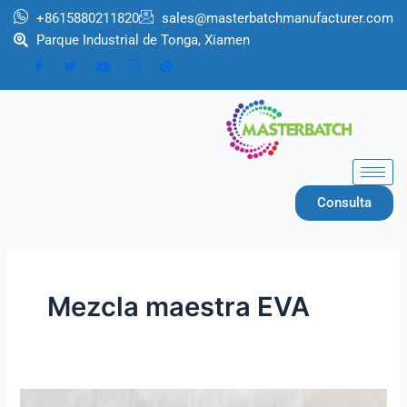
Ir
+8615880211820
sales@masterbatchmanufacturer.com
al
Parque Industrial de Tonga, Xiamen
contenido
Consulta
Mezcla maestra EVA
Fabricante