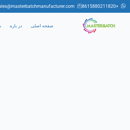
رش
ales@masterbatchmanufacturer.com
+8615880211820
ه
حتوا
صفحه اصلی
در باره
م