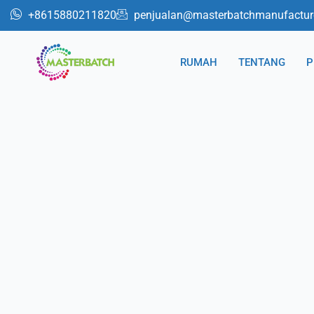
Lewati
+8615880211820
penjualan@masterbatchmanufactur
ke
konten
RUMAH
TENTANG
P