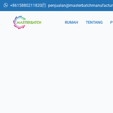
Lewati
+8615880211820
penjualan@masterbatchmanufactur
ke
konten
RUMAH
TENTANG
P