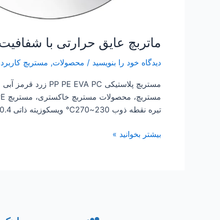
ماتربچ عایق حرارتی با شفافیت کم برای  PMMA
دیدگاه‌ خود را بنویسید
/
محصولات
,
مستربچ کاربرد
تیره نقطه ذوب 230~270℃ ویسکوزیته ذاتی 0.4-0.65(dL/g) چگالی 1.36g/cm3 بسته بندی 25kg/bag MOQ 25kg توضیحات محصول: کم […]
بیشتر بخوانید »