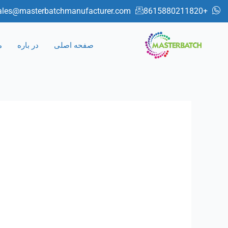
رش
ales@masterbatchmanufacturer.com
+8615880211820
ه
حتوا
صفحه اصلی
در باره
م
ماتربچ
عایق