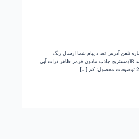
 ایمیل درخواست نام شرکت ایمیل شماره تلفن آدرس تعداد پیام شما ارسال رنگ
مستربچ، محصولات مستربچ خاکستری، مستربچ PE، مستربچ پلاستیکی مشخصات نام محصول مستربچ عایق حرارت ضد IR/مستربچ جاذب مادون قرمز ظاهر ذرات آبی