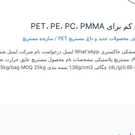
PET، PE، PC،
ی
,
محصولات جدید و داغ
,
مستربچ PET
/
سازنده مستربچ
مستربچ پلاستیکی PP PE EVA PC زرد قرمز آبی مشکی خاکستری What'sApp