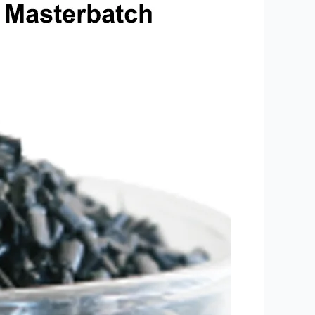
حرارتی
با
شفافیت
کم
برای
PET،
PE،
PC،
PMMA