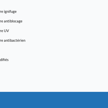
e ignifuge
re antiblocage
re UV
e antibactérien
difiés