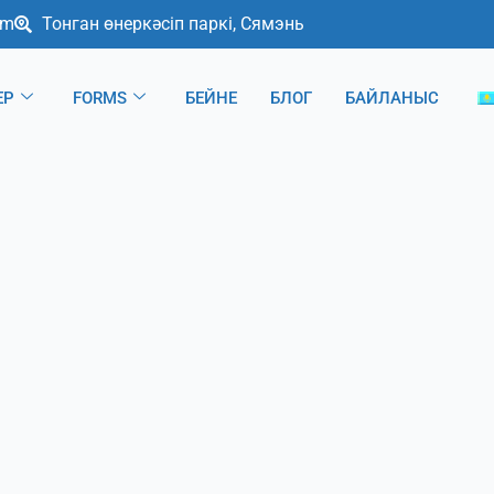
om
Тонган өнеркәсіп паркі, Сямэнь
ЕР
FORMS
БЕЙНЕ
БЛОГ
БАЙЛАНЫС