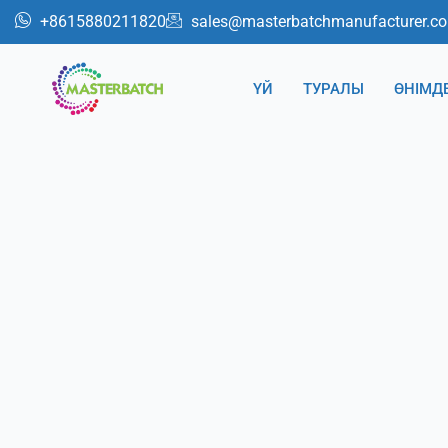
跳
+8615880211820
sales@masterbatchmanufacturer.c
至
内
ҮЙ
ТУРАЛЫ
ӨНІМД
容