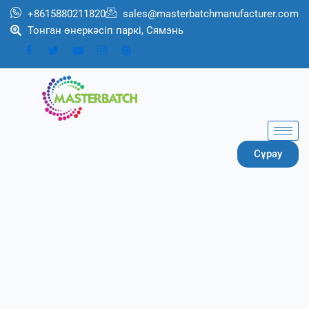
跳
+8615880211820
sales@masterbatchmanufacturer.com
至
Тонган өнеркәсіп паркі, Сямэнь
内
容
Сұрау