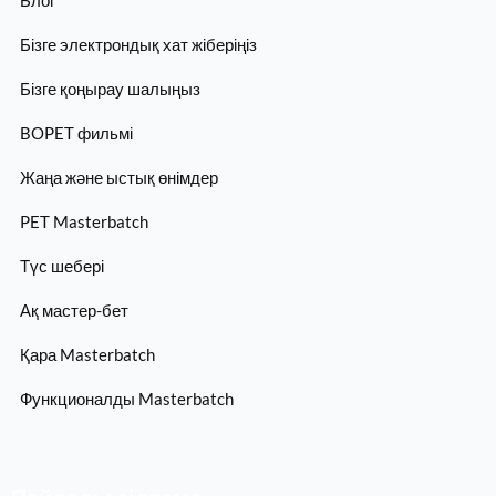
Блог
Бізге электрондық хат жіберіңіз
Бізге қоңырау шалыңыз
BOPET фильмі
Жаңа және ыстық өнімдер
PET Masterbatch
Түс шебері
Ақ мастер-бет
Қара Masterbatch
Функционалды Masterbatch