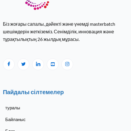
Біз жоғары сапалы, дәйекті және үнемді masterbatch
шешімдерін жеткіземіз. Сенімділік, инновация және
тұрақтылықтың 26 ​​жылдық мұрасы.
Пайдалы сілтемелер
туралы
Байланыс