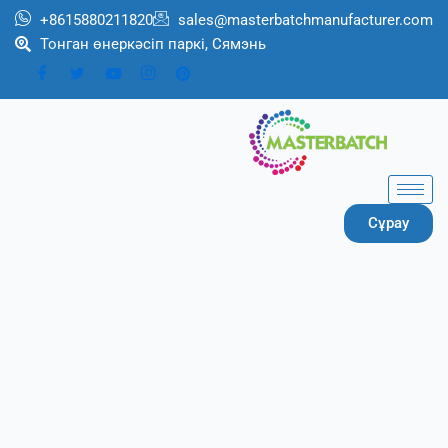
跳
+8615880211820
sales@masterbatchmanufacturer.com
至
Тонган өнеркәсіп паркі, Сямэнь
内
容
Сұрау