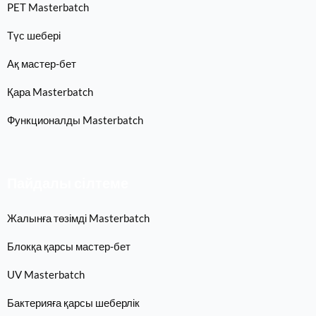
PET Masterbatch
Түс шебері
Ақ мастер-бет
Қара Masterbatch
Функционалды Masterbatch
Пайдалы сілтеме
Жалынға төзімді Masterbatch
Блокқа қарсы мастер-бет
UV Masterbatch
Бактерияға қарсы шеберлік