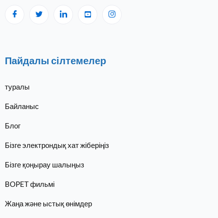
Пайдалы сілтемелер
туралы
Байланыс
Блог
Бізге электрондық хат жіберіңіз
Бізге қоңырау шалыңыз
BOPET фильмі
Жаңа және ыстық өнімдер