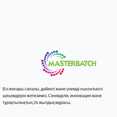
Біз жоғары сапалы, дәйекті және үнемді masterbatch
шешімдерін жеткіземіз. Сенімділік, инновация және
тұрақтылықтың 26 ​​жылдық мұрасы.