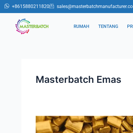
跳
+8615880211820
sales@masterbatchmanufacturer.c
至
内
RUMAH
TENTANG
PR
容
Masterbatch Emas
Masterbatch
Warna