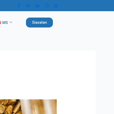
Siasatan
MS