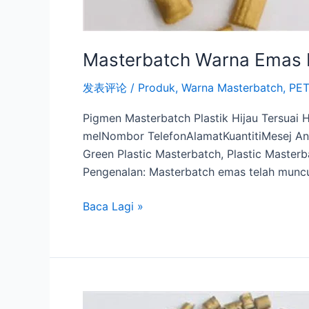
Masterbatch Warna Emas 
发表评论
/
Produk
,
Warna Masterbatch
,
PET
Pigmen Masterbatch Plastik Hijau Tersuai
melNombor TelefonAlamatKuantitiMesej And
Green Plastic Masterbatch, Plastic Mast
Pengenalan: Masterbatch emas telah muncu
Baca Lagi »
Penyemperitan