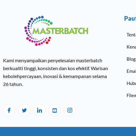
Pau
Tent
Kena
Blog
Kami menyampaikan penyelesaian masterbatch
berkualiti tinggi, konsisten dan kos efektif. Warisan
Emai
kebolehpercayaan, inovasi & kemampanan selama
Hubu
26 tahun.
Fil