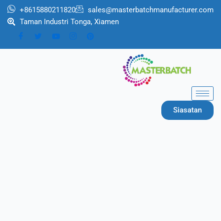
跳
+8615880211820
sales@masterbatchmanufacturer.com
至
Taman Industri Tonga, Xiamen
内
容
Siasatan